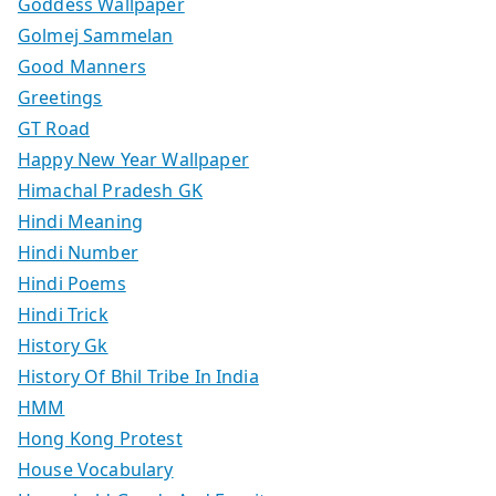
Goddess Wallpaper
Golmej Sammelan
Good Manners
Greetings
GT Road
Happy New Year Wallpaper
Himachal Pradesh GK
Hindi Meaning
Hindi Number
Hindi Poems
Hindi Trick
History Gk
History Of Bhil Tribe In India
HMM
Hong Kong Protest
House Vocabulary