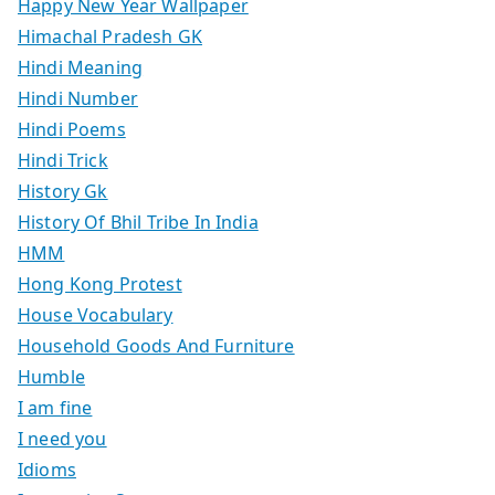
Happy New Year Wallpaper
Himachal Pradesh GK
Hindi Meaning
Hindi Number
Hindi Poems
Hindi Trick
History Gk
History Of Bhil Tribe In India
HMM
Hong Kong Protest
House Vocabulary
Household Goods And Furniture
Humble
I am fine
I need you
Idioms