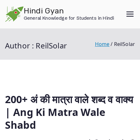
Skip
Hindi Gyan
to
General Knowledge for Students in Hindi
content
Author :
ReilSolar
Home
ReilSolar
200+ अं की मात्रा वाले शब्द व वाक्य
| Ang Ki Matra Wale
Shabd