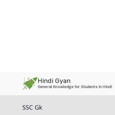
Skip
Hindi Gyan
to
General Knowledge for Students in Hindi
content
SSC Gk