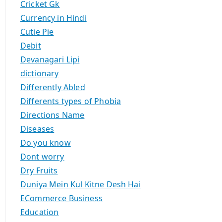
Cricket Gk
Currency in Hindi
Cutie Pie
Debit
Devanagari Lipi
dictionary
Differently Abled
Differents types of Phobia
Directions Name
Diseases
Do you know
Dont worry
Dry Fruits
Duniya Mein Kul Kitne Desh Hai
ECommerce Business
Education