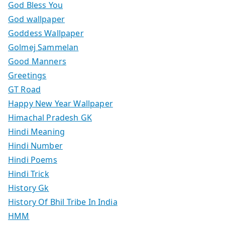
God Bless You
God wallpaper
Goddess Wallpaper
Golmej Sammelan
Good Manners
Greetings
GT Road
Happy New Year Wallpaper
Himachal Pradesh GK
Hindi Meaning
Hindi Number
Hindi Poems
Hindi Trick
History Gk
History Of Bhil Tribe In India
HMM