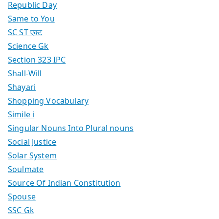
Republic Day
Same to You
SC ST एक्ट
Science Gk
Section 323 IPC
Shall-Will
Shayari
Shopping Vocabulary
Simile i
Singular Nouns Into Plural nouns
Social Justice
Solar System
Soulmate
Source Of Indian Constitution
Spouse
SSC Gk