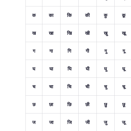
क
का
कि
की
कु
कू
ख
खा
खि
खी
खु
खू
ग
गा
गि
गी
गु
गू
घ
घा
घि
घी
घु
घू
च
चा
चि
ची
चु
चू
छ
छा
छि
छी
छु
छू
ज
जा
जि
जी
जु
जू