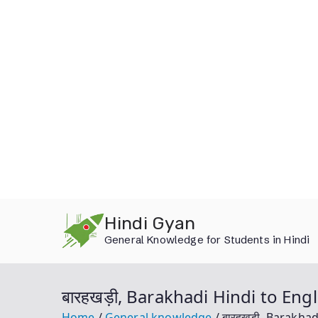
Skip
Hindi Gyan
to
General Knowledge for Students in Hindi
content
बारहखड़ी, Barakhadi Hindi to En
Home
General knowledge
बारहखड़ी, Barakha