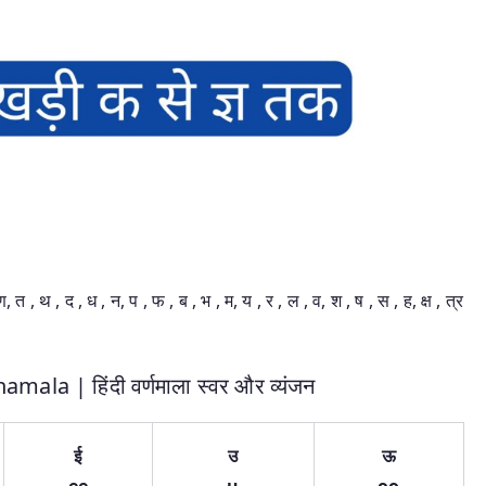
त , थ , द , ध , न, प , फ , ब , भ , म, य , र , ल , व, श , ष , स , ह, क्ष , त्र
la | हिंदी वर्णमाला स्वर और व्यंजन
ई
उ
ऊ