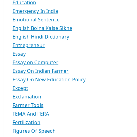
Education
Emergency In India
Emotional Sentence
English Bolna Kaise Sikhe
English Hindi Dictionary
Entrepreneur
Essay
Essay on Computer
Essay On Indian Farmer
Essay On New Education Policy
Except
Exclamation
Farmer Tools
FEMA And FERA
Fertilization
Figures Of Speech