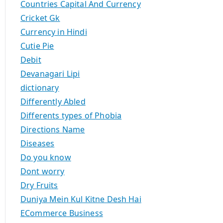
Countries Capital And Currency
Cricket Gk
Currency in Hindi
Cutie Pie
Debit
Devanagari Lipi
dictionary
Differently Abled
Differents types of Phobia
Directions Name
Diseases
Do you know
Dont worry
Dry Fruits
Duniya Mein Kul Kitne Desh Hai
ECommerce Business