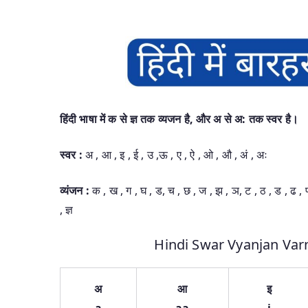
हिंदी भाषा में क से ज्ञ तक व्यजन है, और अ से अ: तक स्वर है।
स्वर :
अ , आ , इ , ई , उ ,ऊ , ए , ऐ , ओ , औ , अं , अः
व्यंजन :
क , ख , ग , घ , ड, च , छ , ज , झ , ञ, ट , ठ , ड , ढ , ण, 
, ज्ञ
Hindi Swar Vyanjan Varnama
अ
आ
इ