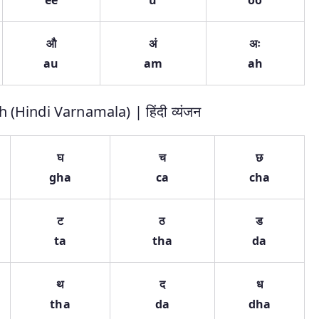
ee
u
oo
औ
अं
अः
au
am
ah
 (Hindi Varnamala) | हिंदी व्यंजन
घ
च
छ
gha
ca
cha
ट
ठ
ड
ta
tha
da
थ
द
ध
tha
da
dha