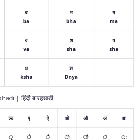
ब
भ
म
ba
bha
ma
व
श
ष
va
sha
sha
क्ष
ज्ञ
ksha
Dnya
hadi | हिंदी बारहखड़ी
ऋ
ए
ऐ
ओ
औ
अं
अः
ृृ
े
ै
ो
ौ
ं
ः