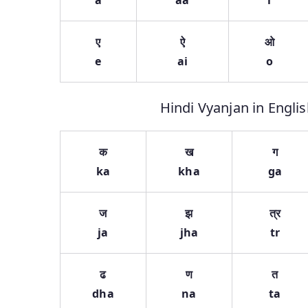
a
aa
i
ए
ऐ
ओ
e
ai
o
Hindi Vyanjan in English
क
ख
ग
ka
kha
ga
ज
झ
त्र
ja
jha
tr
ढ
ण
त
dha
na
ta