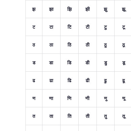
झ
झा
झि
झी
झु
झू
ट
टा
टि
टी
टु
टू
ठ
ठा
ठि
ठी
ठु
ठू
ड
डा
डि
डी
डु
डू
ढ
ढा
ढि
ढी
ढु
ढू
ण
णा
णि
णी
णु
णू
त
ता
ति
ती
तु
तू