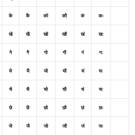
के
कै
को
कौ
कं
कः
खे
खै
खो
खौ
खं
खः
गे
गै
गो
गौ
गं
गः
घे
घै
घो
घौ
घं
घः
चे
चै
चो
चौ
चं
चः
छे
छै
छो
छौ
छं
छः
जे
जै
जो
जौ
जं
जः