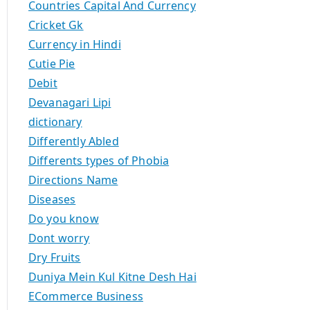
Countries Capital And Currency
Cricket Gk
Currency in Hindi
Cutie Pie
Debit
Devanagari Lipi
dictionary
Differently Abled
Differents types of Phobia
Directions Name
Diseases
Do you know
Dont worry
Dry Fruits
Duniya Mein Kul Kitne Desh Hai
ECommerce Business