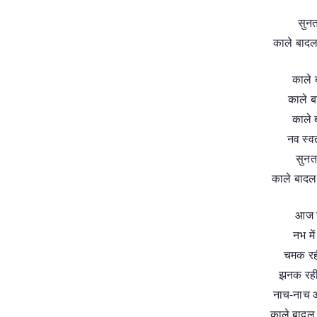
सुनता
काले बादल 
काले ब
काले बा
काले 
नव स्‍व
सुनता
काले बादल म
आज दि
नभ मे
चमक रही
झनक रही
नाच-नाच आँ
काले बादल 