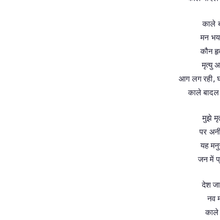
काले 
मन भय
कौन हृ
मृत्‍य
आग लग रही, घ
काले बादल म
मुझे मृ
पर अनीत
यह मनु
जन में प
देश जा
नव म
काले