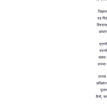
जिज्ञ
वह मिटी
विश्वास
आधार 
प्राणो
स्वप्न
संशय 
लज्जा क
लज्जा
अधिकार
पूजन
कैसे, क