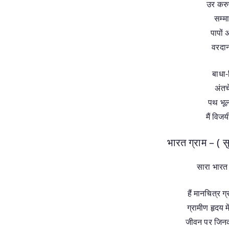
उर करु
सम्मा
पापों
वरदान
बाधा-
अंतर
पथ भूल
मैं विजय
भारत ग्राम – ( स
सारा भारत 
हैं मानचित्र ग
ग्रामीण हृदय म
जीवन पर जिनका 