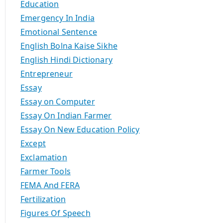
Education
Emergency In India
Emotional Sentence
English Bolna Kaise Sikhe
English Hindi Dictionary
Entrepreneur
Essay
Essay on Computer
Essay On Indian Farmer
Essay On New Education Policy
Except
Exclamation
Farmer Tools
FEMA And FERA
Fertilization
Figures Of Speech