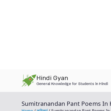
Skip
Hindi Gyan
to
General Knowledge for Students in Hindi
content
Sumitranandan Pant Poems In Hindi
Home
कविताएं
Sumitranandan Pant Poems In Hindi