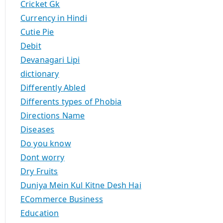
Cricket Gk
Currency in Hindi
Cutie Pie
Debit
Devanagari Lipi
dictionary
Differently Abled
Differents types of Phobia
Directions Name
Diseases
Do you know
Dont worry
Dry Fruits
Duniya Mein Kul Kitne Desh Hai
ECommerce Business
Education