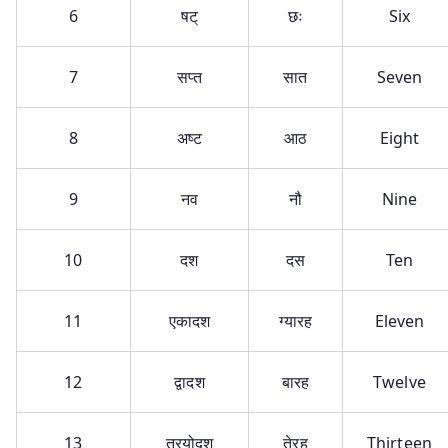
6
षट्
छः
Six
7
सप्त
सात
Seven
8
अष्ट
आठ
Eight
9
नव
नौ
Nine
10
दश
दस
Ten
11
एकादश
ग्यारह
Eleven
12
द्वादश
बारह
Twelve
13
त्रयोदश
तेरह
Thirteen