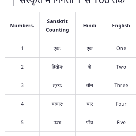
Sanskrit
Numbers.
Hindi
English
Counting
1
एकः
एक
One
2
द्वितीयः
दो
Two
3
त्रयः
तीन
Three
4
चत्वारः
चार
Four
5
पञ्च
पाँच
Five