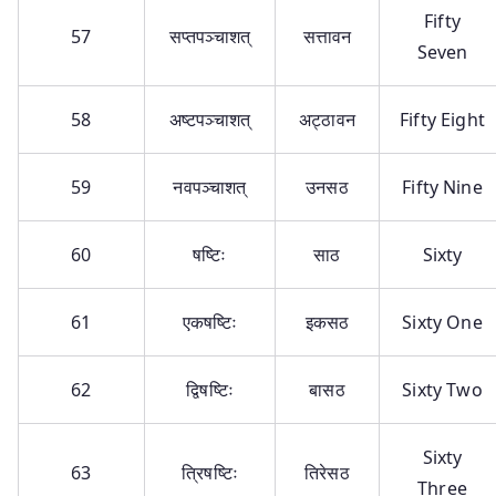
Fifty
57
सप्तपञ्चाशत्
सत्तावन
Seven
58
अष्टपञ्चाशत्
अट्ठावन
Fifty Eight
59
नवपञ्चाशत्
उनसठ
Fifty Nine
60
षष्टिः
साठ
Sixty
61
एकषष्टिः
इकसठ
Sixty One
62
द्विषष्टिः
बासठ
Sixty Two
Sixty
63
त्रिषष्टिः
तिरेसठ
Three