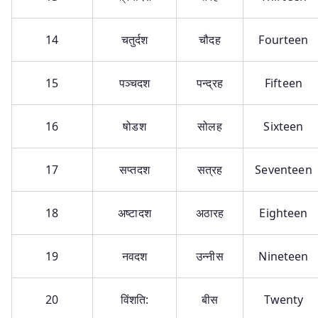
14
चतुर्दश
चौदह
Fourteen
15
पञ्चदश
पन्द्रह
Fifteen
16
षोडश
सोलह
Sixteen
17
सप्तदश
सत्रह
Seventeen
18
अष्टादश
अठारह
Eighteen
19
नवदश
उन्नीस
Nineteen
20
विंशति:
बीस
Twenty