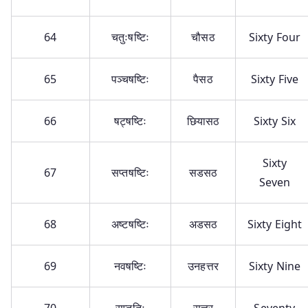
64
चतुःषष्टिः
चौसठ
Sixty Four
65
पञ्चषष्टिः
पैसठ
Sixty Five
66
षट्षष्टिः
छियासठ
Sixty Six
Sixty
67
सप्तषष्टिः
सडसठ
Seven
68
अष्टषष्टिः
अडसठ
Sixty Eight
69
नवषष्टिः
उनहत्तर
Sixty Nine
70
सप्ततिः
सत्तर
Seventy