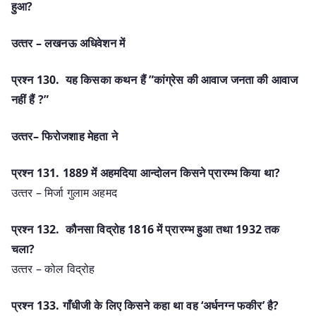
हुआ?
उत्‍तर – लखनऊ अधिवेशन में
प्रश्‍न 130. य‍ह किसका कथन हैं ”कांग्रेस की आवाज जनता की आवाज
नहीं हैं ?”
उत्‍तर– फिरोजशाह मेहता ने
प्रश्‍न 131. 1889 मेंं अहमदिया आन्‍दोलन किसने प्रारम्‍भ किया था?
उत्‍तर – मिर्जा गुलाम अहमद
प्रश्‍न 132. कौनसा विद्रोह 1816 में प्रारम्‍भ हुआ तथा 1932 तक
चला?
उत्‍तर – कोल विद्रोह
प्रश्‍न 133. गाँधीजी के लिए किसने कहा था वह ‘अर्धनग्‍न फकीर’ है?