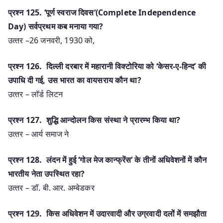
प्रश्‍न 125. ‘पूर्ण स्‍वराज दिवस‘(Complete Independence
Day) सर्वप्रथम कब मनाया गया?
उत्‍तर –26 जनवरी, 1930 को,
प्रश्‍न 126. दिल्‍ली दरबार में महारानी विक्‍टोरिया को ‘केसर-ए-हिन्‍द’ की
उपाधि दी गई, उस भारत का वायसराय कौन था?
उत्‍तर – लॉर्ड लिटन
प्रश्‍न 127. शुद्धि आन्‍दोलन किस संस्‍था ने प्रारम्‍भ किया था?
उत्‍तर – आर्य समाज ने
प्रश्‍न 128. लंदन में हुई ‘गोल मेज कान्‍फ्रेंस’ के तीनों अधिवेशनों में कौन
भारतीय नेता उपस्थित रहा?
उत्‍तर – डॉ. बी. आर. अम्‍बेडकर
प्रश्‍न 129. किस अधिवेशन में उदारवादी और उग्रवादी दलों में समझौता