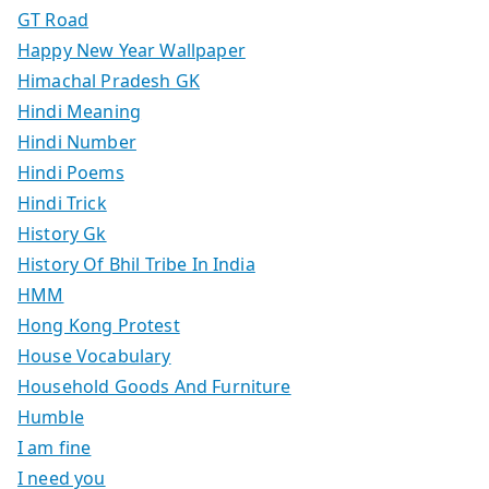
GT Road
Happy New Year Wallpaper
Himachal Pradesh GK
Hindi Meaning
Hindi Number
Hindi Poems
Hindi Trick
History Gk
History Of Bhil Tribe In India
HMM
Hong Kong Protest
House Vocabulary
Household Goods And Furniture
Humble
I am fine
I need you