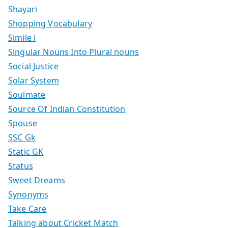
Shayari
Shopping Vocabulary
Simile i
Singular Nouns Into Plural nouns
Social Justice
Solar System
Soulmate
Source Of Indian Constitution
Spouse
SSC Gk
Static GK
Status
Sweet Dreams
Synonyms
Take Care
Talking about Cricket Match