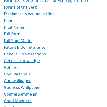
Format of Consent Letter for GST registration
Forms of the Verb
Freelancer Meaning in Hindi
From
Fruit Name
Full form
Full Stop Marks
Future IndefiniteTense
General Conversations
General knowledge
Get lost
God Bless You
God wallpaper
Goddess Wallpaper
Golmej Sammelan
Good Manners