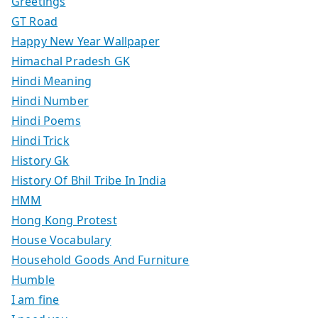
Greetings
GT Road
Happy New Year Wallpaper
Himachal Pradesh GK
Hindi Meaning
Hindi Number
Hindi Poems
Hindi Trick
History Gk
History Of Bhil Tribe In India
HMM
Hong Kong Protest
House Vocabulary
Household Goods And Furniture
Humble
I am fine