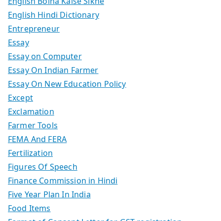
English Bolna Kaise Sikhe
English Hindi Dictionary
Entrepreneur
Essay
Essay on Computer
Essay On Indian Farmer
Essay On New Education Policy
Except
Exclamation
Farmer Tools
FEMA And FERA
Fertilization
Figures Of Speech
Finance Commission in Hindi
Five Year Plan In India
Food Items