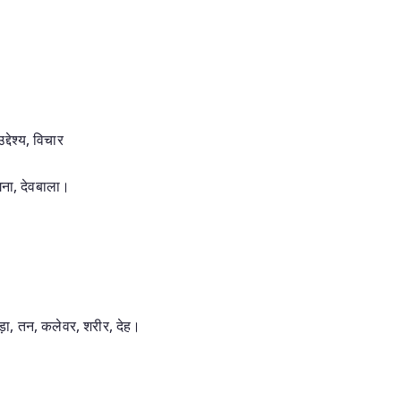
्देश्य, विचार
ंगना, देवबाला।
ड़ा, तन, कलेवर, शरीर, देह।