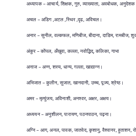
अध्यापक – आचार्य, शिक्षक, गुरु, व्याख्याता, अवबोधक, अनुदेश
अचल – अडिग ,अटल ,स्थिर ,दृढ, अविचल।
अनार – सुनील, वल्कफल, मणिबीज, बीदाना, दाडिम, रामबीज, शु
अंकुर – कोंपल, अँखुवा, कल्ला, नवोद्भिद्, कलिका, गाभा
अनाज – अन्न, शस्य, धान्य, गल्ला, खाद्यान्न।
अभिजात – कुलीन, सुजात, खानदानी, उच्च, पूज्य, श्रेष्ठ।
अमर – मृत्युंजय, अविनाशी, अनश्वर, अक्षर, अक्षय।
अध्ययन – अनुशीलन, पारायण, पठनपाठन, पढ़ना।
अग्नि – आग, अनल, पावक, जातवेद, कृशानु, वैश्वानर, हुताशन, र