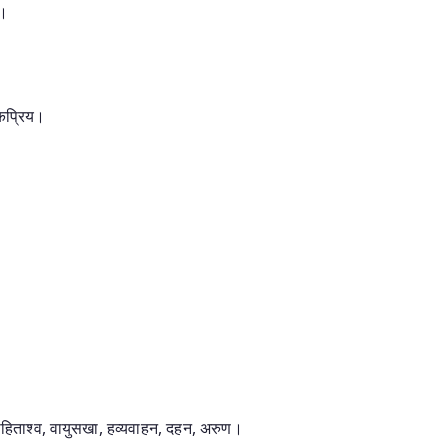
क।
कप्रिय।
ोहिताश्व, वायुसखा, हव्यवाहन, दहन, अरुण।