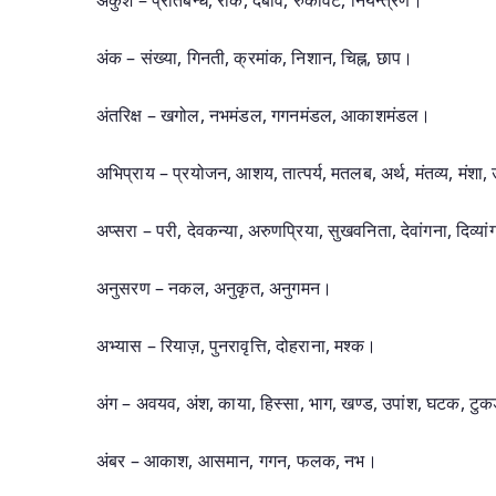
अंकुश – प्रतिबन्ध, रोक, दबाव, रुकावट, नियन्त्रण।
अंक – संख्या, गिनती, क्रमांक, निशान, चिह्न, छाप।
अंतरिक्ष – खगोल, नभमंडल, गगनमंडल, आकाशमंडल।
अभिप्राय – प्रयोजन, आशय, तात्पर्य, मतलब, अर्थ, मंतव्य, मंशा, उद
अप्सरा – परी, देवकन्या, अरुणप्रिया, सुखवनिता, देवांगना, दिव्या
अनुसरण – नकल, अनुकृत, अनुगमन।
अभ्यास – रियाज़, पुनरावृत्ति, दोहराना, मश्क।
अंग – अवयव, अंश, काया, हिस्सा, भाग, खण्ड, उपांश, घटक, टुक
अंबर – आकाश, आसमान, गगन, फलक, नभ।