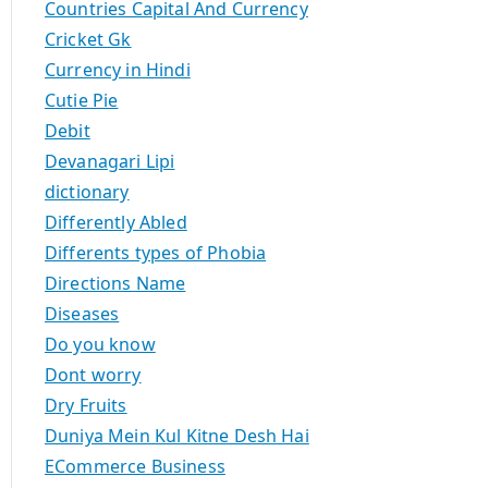
Countries Capital And Currency
Cricket Gk
Currency in Hindi
Cutie Pie
Debit
Devanagari Lipi
dictionary
Differently Abled
Differents types of Phobia
Directions Name
Diseases
Do you know
Dont worry
Dry Fruits
Duniya Mein Kul Kitne Desh Hai
ECommerce Business