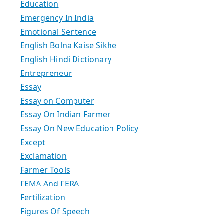
Education
Emergency In India
Emotional Sentence
English Bolna Kaise Sikhe
English Hindi Dictionary
Entrepreneur
Essay
Essay on Computer
Essay On Indian Farmer
Essay On New Education Policy
Except
Exclamation
Farmer Tools
FEMA And FERA
Fertilization
Figures Of Speech