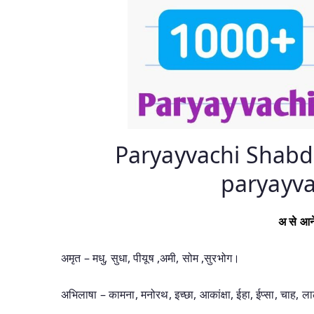
Paryayvachi Shabd In
paryayva
अ से आने
अमृत – मधु, सुधा, पीयूष ,अमी, सोम ,सुरभोग।
अभिलाषा – कामना, मनोरथ, इच्छा, आकांक्षा, ईहा, ईप्सा, चाह,