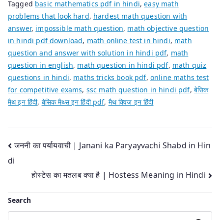
Tagged
basic mathematics pdf in hindi
,
easy math
problems that look hard
,
hardest math question with
answer
,
impossible math question
,
math objective question
in hindi pdf download
,
math online test in hindi
,
math
question and answer with solution in hindi pdf
,
math
question in english
,
math question in hindi pdf
,
math quiz
questions in hindi
,
maths tricks book pdf
,
online maths test
for competitive exams
,
ssc math question in hindi pdf
,
बेसिक
मैथ इन हिंदी
,
बेसिक मैथ्स इन हिंदी pdf
,
मैथ क्विज इन हिंदी
Post
जननी का पर्यायवाची | Janani ka Paryayvachi Shabd in Hin
di
navigation
होस्टेस का मतलब क्या है | Hostess Meaning in Hindi
Search