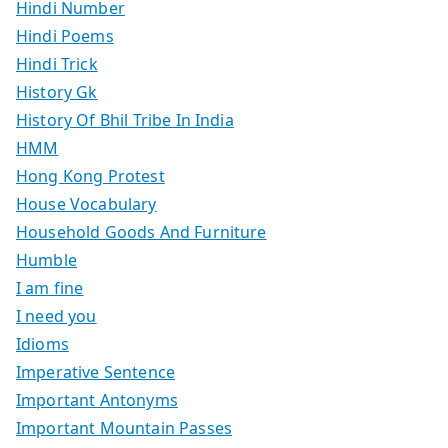
Hindi Number
Hindi Poems
Hindi Trick
History Gk
History Of Bhil Tribe In India
HMM
Hong Kong Protest
House Vocabulary
Household Goods And Furniture
Humble
I am fine
I need you
Idioms
Imperative Sentence
Important Antonyms
Important Mountain Passes