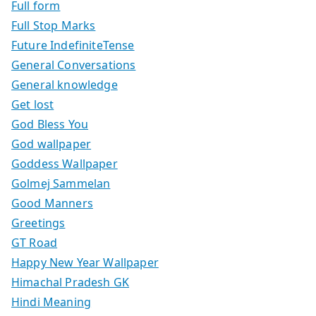
Full form
Full Stop Marks
Future IndefiniteTense
General Conversations
General knowledge
Get lost
God Bless You
God wallpaper
Goddess Wallpaper
Golmej Sammelan
Good Manners
Greetings
GT Road
Happy New Year Wallpaper
Himachal Pradesh GK
Hindi Meaning