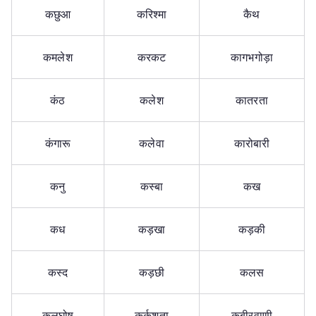
कछुआ
करिश्मा
कैथ
कमलेश
करकट
कागभगोड़ा
कंठ
कलेश
कातरता
कंगारू
कलेवा
कारोबारी
कनु
कस्बा
कख
कध
कड़खा
कड़की
कस्द
कड़छी
कलस
कलघोष
कर्कशता
कबीरवाणी