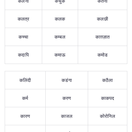
कलना
कंचुक
कतना
कलत्र
कलक
कलछी
कच्चा
कम्बल
काग़ज़ात
कदापि
कमाऊ
कमोड
कलिंदी
कडंगा
कठैला
कर्म
करण
काकपद
कारण
काजल
कोरोनिल