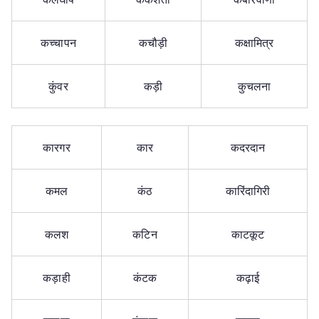
कच्चापन
कचौड़ी
कक्षामित्र
कुंवर
कड़ी
कुचलना
कारगर
कार
कदरदान
कमल
कंठ
कारिंदागिरी
कलश
कटिन
काटकूट
कड़ाही
कंटक
कढ़ाई