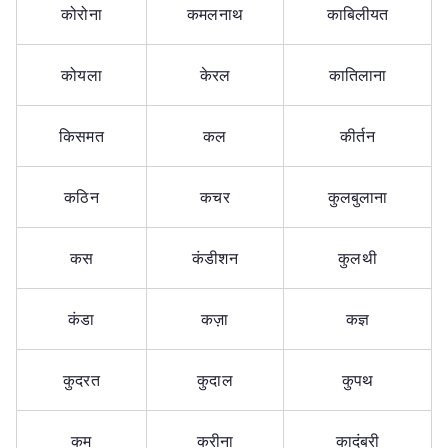
कोरोना
कमलनाथ
काबिलीयत
कोयला
केरल
कातिलाना
किसमत
कल
कीर्तन
कठिन
कचर
कुलबुलाना
कस
कंडीशन
कुलथी
कंडा
कज़ा
कज्ञ
कुदरत
कुदाल
कुपथ
कम
करीना
कादंबरी