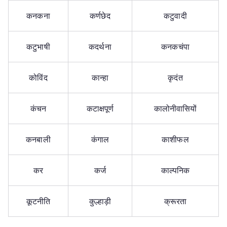
कनकना
कर्णछेद
कटुवादी
कटुभाषी
कदर्थना
कनकचंपा
कोविंद
कान्हा
कृदंत
कंचन
कटाक्षपूर्ण
कालोनीवासियों
कनबाली
कंगाल
काशीफल
कर
कर्ज
काल्पनिक
कूटनीति
कुल्हाड़ी
क्रूरता