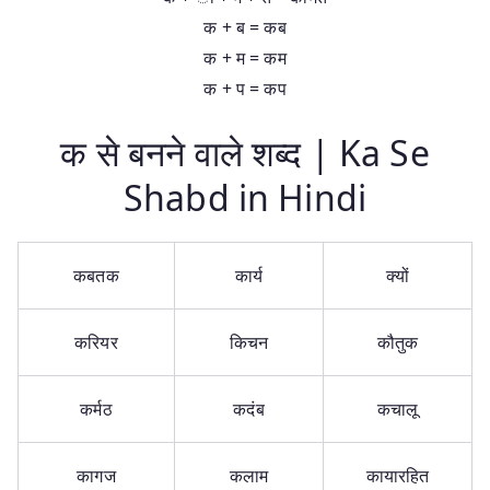
क + ब = कब
क + म = कम
क + प = कप
क से बनने वाले शब्द | Ka Se
Shabd in Hindi
कबतक
कार्य
क्यों
करियर
किचन
कौतुक
कर्मठ
कदंब
कचालू
कागज
कलाम
कायारहित