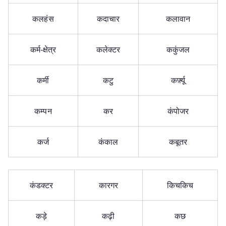
कलहंस
कदाचार
कलावान
कर्म-क्षेत्र
कलेक्टर
ककुंजल
कर्मी
कटु
कर्फ़्यू
कम्पन
कर
कंपोजर
कर्ज
कंकाल
कबूतर
कंडक्टर
कारगर
किचकिच
कड़े
कढ़ी
कछ