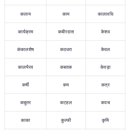
कलाम
काम
कालावधि
कार्यक्रम
कबीरदास
केशव
कंकालशेष
कठधरा
केवल
कालभैरव
कबतक
केवड़ा
कर्षी
कम
कत्र
कबुतर
कटहल
कवच
काका
कुल्फी
कृमि