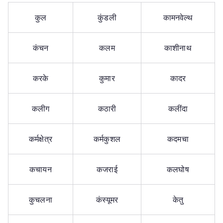
कुल
कुंडली
कामनवेल्थ
कंचन
कलम
काशीनाथ
करके
कुमार
कादर
कलीग
कठारी
कलींदा
कर्मक्षेत्र
कर्मकुशल
कदमचा
कचायन
कजराई
कलघोष
कुचलना
कंस्यूमर
केतु