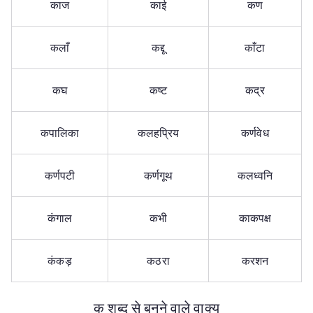
काज
काई
कण
कलाँ
कद्दू
काँटा
कघ
कष्ट
कद्र
कपालिका
कलहप्रिय
कर्णवेध
कर्णपटी
कर्णगूथ
कलध्वनि
कंगाल
कभी
काकपक्ष
कंकड़
कठरा
करशन
क शब्द से बनने वाले वाक्य