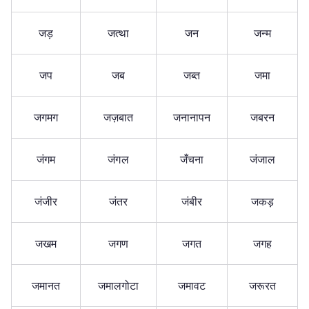
जड़
जत्था
जन
जन्म
जप
जब
जब्त
जमा
जगमग
जज़बात
जनानापन
जबरन
जंगम
जंगल
जँचना
जंजाल
जंजीर
जंतर
जंबीर
जकड़
जखम
जगण
जगत
जगह
जमानत
जमालगोटा
जमावट
जरूरत