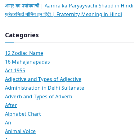
आम्र का पर्यायवाची | Aamra ka Paryayvachi Shabd in Hindi
फ्रेटरनिटी मीनिंग इन हिंदी | Fraternity Meaning in Hindi
Categories
12 Zodiac Name
16 Mahajanapadas
Act 1955
Adjective and Types of Adjective
Administration in Delhi Sultanate
Adverb and Types of Adverb
After
Alphabet Chart
An
Animal Voice