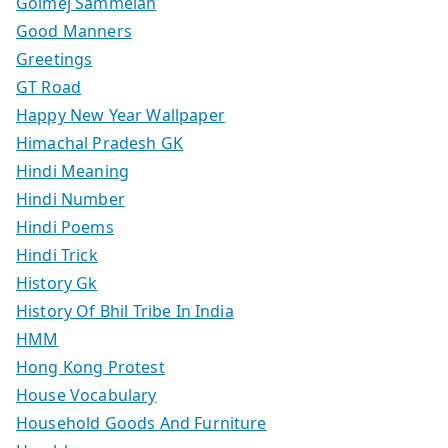
Golmej Sammelan
Good Manners
Greetings
GT Road
Happy New Year Wallpaper
Himachal Pradesh GK
Hindi Meaning
Hindi Number
Hindi Poems
Hindi Trick
History Gk
History Of Bhil Tribe In India
HMM
Hong Kong Protest
House Vocabulary
Household Goods And Furniture