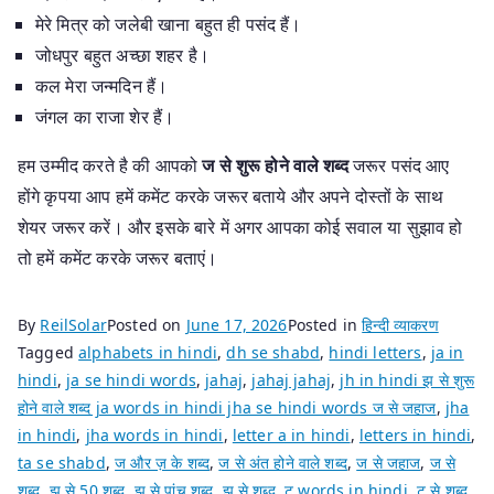
मेरे मित्र को जलेबी खाना बहुत ही पसंद हैं।
जोधपुर बहुत अच्छा शहर है।
कल मेरा जन्मदिन हैं।
जंगल का राजा शेर हैं।
हम उम्मीद करते है की आपको
ज
से शुरू होने वाले शब्द
जरूर पसंद आए
होंगे कृपया आप हमें कमेंट करके जरूर बताये और अपने दोस्तों के साथ
शेयर जरूर करें। और इसके बारे में अगर आपका कोई सवाल या सुझाव हो
तो हमें कमेंट करके जरूर बताएं।
By
ReilSolar
Posted on
June 17, 2026
Posted in
हिन्दी व्याकरण
Tagged
alphabets in hindi
,
dh se shabd
,
hindi letters
,
ja in
hindi
,
ja se hindi words
,
jahaj
,
jahaj jahaj
,
jh in hindi झ से शुरू
होने वाले शब्द ja words in hindi jha se hindi words ज से जहाज
,
jha
in hindi
,
jha words in hindi
,
letter a in hindi
,
letters in hindi
,
ta se shabd
,
ज और ज़ के शब्द
,
ज से अंत होने वाले शब्द
,
ज से जहाज
,
ज से
शब्द
,
झ से 50 शब्द
,
झ से पांच शब्द
,
झ से शब्द
,
ट words in hindi
,
ट से शब्द