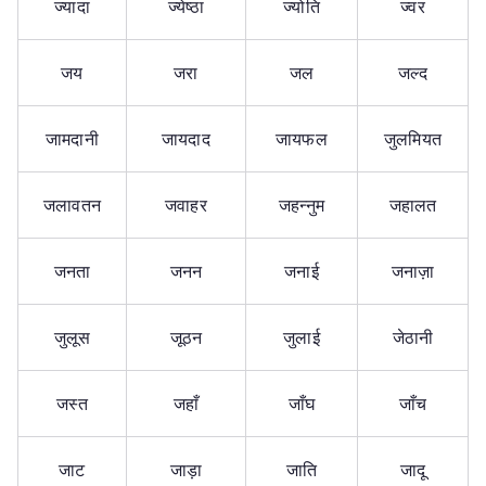
ज्यादा
ज्येष्ठा
ज्योति
ज्वर
जय
जरा
जल
जल्द
जामदानी
जायदाद
जायफल
जुलमियत
जलावतन
जवाहर
जहन्नुम
जहालत
जनता
जनन
जनाई
जनाज़ा
जुलूस
जूठन
जुलाई
जेठानी
जस्त
जहाँ
जाँघ
जाँच
जाट
जाड़ा
जाति
जादू