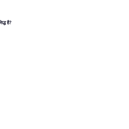
िद्ध है?