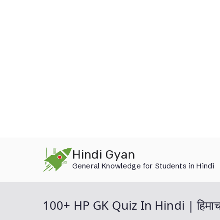
Skip
Hindi Gyan
to
General Knowledge for Students in Hindi
content
100+ HP GK Quiz In Hindi | हिमाचल प