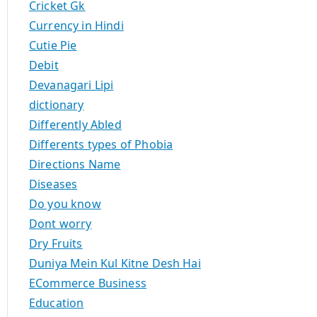
Cricket Gk
Currency in Hindi
Cutie Pie
Debit
Devanagari Lipi
dictionary
Differently Abled
Differents types of Phobia
Directions Name
Diseases
Do you know
Dont worry
Dry Fruits
Duniya Mein Kul Kitne Desh Hai
ECommerce Business
Education