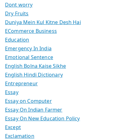
Dont worry
Dry Fruits
Duniya Mein Kul Kitne Desh Hai
ECommerce Business
Education
Emergency In India
Emotional Sentence
English Bolna Kaise Sikhe
English Hindi Dictionary
Entrepreneur
Essay
Essay on Computer
Essay On Indian Farmer
Essay On New Education Policy
Except
Exclamation