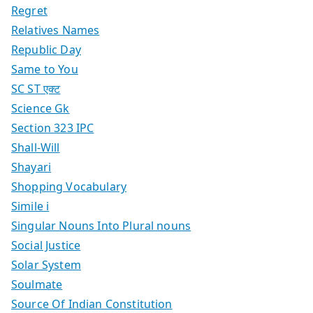
Regret
Relatives Names
Republic Day
Same to You
SC ST एक्ट
Science Gk
Section 323 IPC
Shall-Will
Shayari
Shopping Vocabulary
Simile i
Singular Nouns Into Plural nouns
Social Justice
Solar System
Soulmate
Source Of Indian Constitution