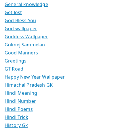
General knowledge
Get lost
God Bless You
God wallpaper
Goddess Wallpaper
Golmej Sammelan
Good Manners
Greetings
GT Road
Happy New Year Wallpaper
Himachal Pradesh GK
Hindi Meaning
Hindi Number
Hindi Poems
Hindi Trick
History Gk