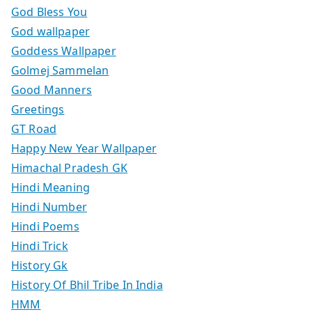
God Bless You
God wallpaper
Goddess Wallpaper
Golmej Sammelan
Good Manners
Greetings
GT Road
Happy New Year Wallpaper
Himachal Pradesh GK
Hindi Meaning
Hindi Number
Hindi Poems
Hindi Trick
History Gk
History Of Bhil Tribe In India
HMM