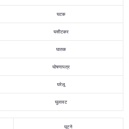
घटक
घसीटकर
घातक
घोषणापत्र
घरेलू
घुलावट
घुटने