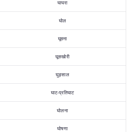
घाघरा
घोल
घूमना
घूसखोरी
घुड़साल
घाट-प्रतिघाट
घोलना
घोषणा