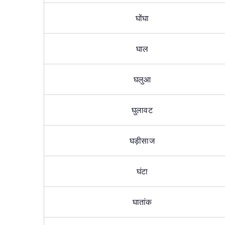
घोंघा
घाल
घलुआ
घुलावट
घड़ीसाज
घंटा
घातांक