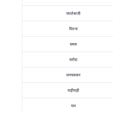
घपलेबाजी
घिरना
घमस
घरोंदा
घनचक्कर
घड़ीघड़ी
घभ