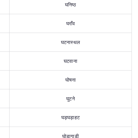
घनिष्ठ
घराँव
घटनास्थल
घटवाना
घोषना
घुटने
घड़घड़ाहट
घोड़ागाड़ी