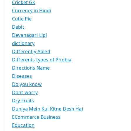
Cricket Gk
Currency in Hindi
Cutie Pie
Debit
Devanagari Lipi
dictionary
Differently Abled
Differents types of Phobia
Directions Name
Diseases
Do you know
Dont worry
Dry Fruits
Duniya Mein Kul Kitne Desh Hai
ECommerce Business
Education