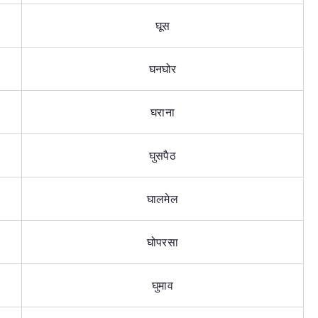
घूस
घनघोर
घराना
घुसपैठ
घालमेल
घोपरसा
घुमाव