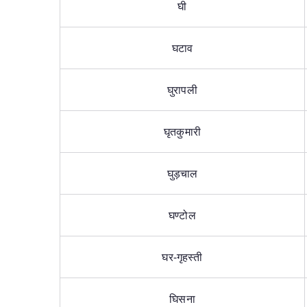
घी
घटाव
घुरापली
घृतकुमारी
घुड़चाल
घण्टोल
घर-गृहस्ती
घिसना