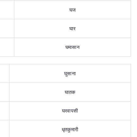
घज
घार
घमासान
घुसाना
घातक
घरवापसी
धृतकुमारी