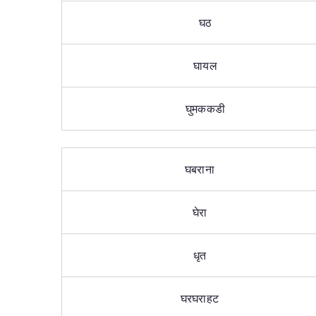
घठ
घायल
घुमककडी
घबराना
घेरा
धृत
घरघराहट