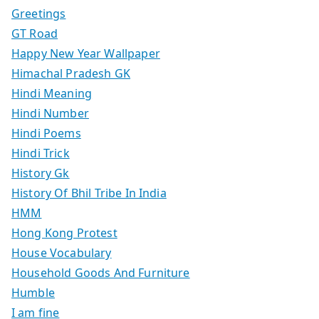
Greetings
GT Road
Happy New Year Wallpaper
Himachal Pradesh GK
Hindi Meaning
Hindi Number
Hindi Poems
Hindi Trick
History Gk
History Of Bhil Tribe In India
HMM
Hong Kong Protest
House Vocabulary
Household Goods And Furniture
Humble
I am fine