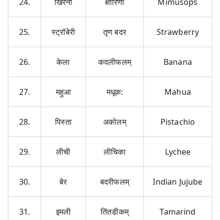
24.
खिरनी
क्षारिणी
Mimusops
25.
स्ट्रॉबेरी
तृण बदर
Strawberry
26.
केला
कदलीफलम्
Banana
27.
महुआ
मधूक:
Mahua
28.
पिस्ता
अकोलम्
Pistachio
29.
लीची
लीचिका
Lychee
30.
बेर
बदरीफलम्
Indian Jujube
31.
इमली
तिंतडीकम्
Tamarind