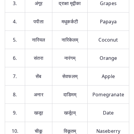
3.
अंगूर
द्राक्षा मृद्वीका
Grapes
4.
पपीता
मधुकर्कटी
Papaya
5.
नारियल
नारिकेलम्
Coconut
6.
संतरा
नारंगम्
Orange
7.
सेंब
सेवफलम्
Apple
8.
अनार
दाडिमम्
Pomegranate
9.
खजूर
खर्जूरम्
Date
10.
चीकू
विकूतम्
Naseberry