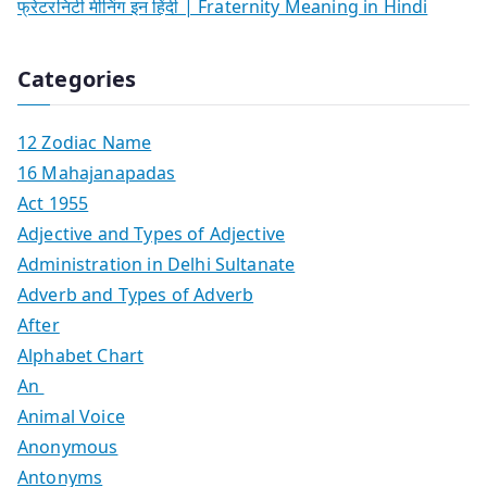
फ्रेटरनिटी मीनिंग इन हिंदी | Fraternity Meaning in Hindi
Categories
12 Zodiac Name
16 Mahajanapadas
Act 1955
Adjective and Types of Adjective
Administration in Delhi Sultanate
Adverb and Types of Adverb
After
Alphabet Chart
An
Animal Voice
Anonymous
Antonyms