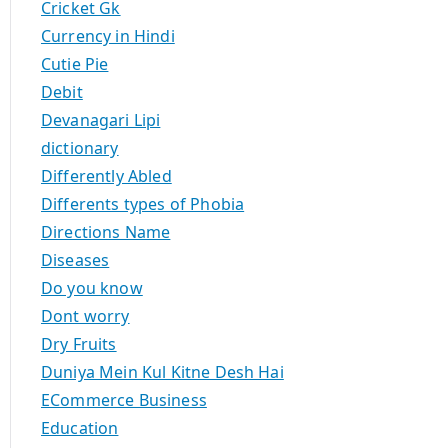
Cricket Gk
Currency in Hindi
Cutie Pie
Debit
Devanagari Lipi
dictionary
Differently Abled
Differents types of Phobia
Directions Name
Diseases
Do you know
Dont worry
Dry Fruits
Duniya Mein Kul Kitne Desh Hai
ECommerce Business
Education