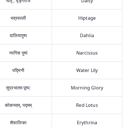
मातृ , भृङ्गराज
Daisy
भद्रवल्ली
Hiptage
दालियापुष्प
Dahlia
नरगिस पुष्पं
Narcissus
पद्मिनी
Water Lily
सुप्रभातम पूष्प:
Morning Glory
कोकनदम्, पद्मम्
Red Lotus
शेफालिका
Erythrina