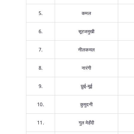
5.
कमल
6.
सूरजमुखी
7.
नीलकमल
8.
नारंगी
9.
छुई-मूई
10.
कुमुदनी
11.
गुल मेहँदी