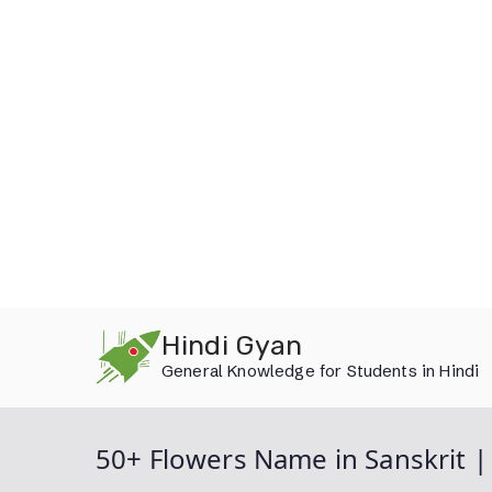
Skip
Hindi Gyan
to
General Knowledge for Students in Hindi
content
50+ Flowers Name in Sanskrit | फूलों