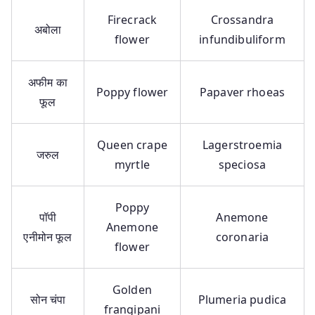
Firecrack
Crossandra
अबोला
flower
infundibuliform
अफीम का
Poppy flower
Papaver rhoeas
फूल
Queen crape
Lagerstroemia
जरुल
myrtle
speciosa
Poppy
पॉपी
Anemone
Anemone
एनीमोन फूल
coronaria
flower
Golden
सोन चंपा
Plumeria pudica
frangipani