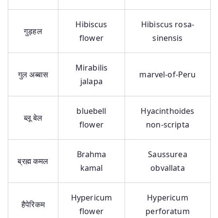
Hibiscus
Hibiscus rosa-
गुड़हल
flower
sinensis
Mirabilis
गुल अब्बास
marvel-of-Peru
jalapa
bluebell
Hyacinthoides
ब्लू बेल
flower
non-scripta
Brahma
Saussurea
ब्रह्म कमल
kamal
obvallata
Hypericum
Hypericum
हैपेरिकम
flower
perforatum