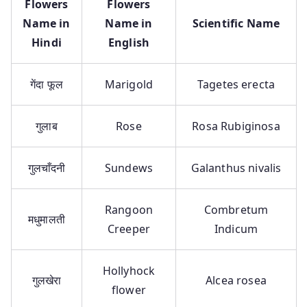
Flowers
Flowers
Name in
Name in
Scientific Name
Hindi
English
गेंदा फूल
Marigold
Tagetes erecta
गुलाब
Rose
Rosa Rubiginosa
गुलचाँदनी
Sundews
Galanthus nivalis
Rangoon
Combretum
मधुमालती
Creeper
Indicum
Hollyhock
गुलखेरा
Alcea rosea
flower