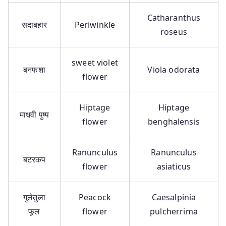
Catharanthus
सदाबहार
Periwinkle
roseus
sweet violet
बनफशा
Viola odorata
flower
Hiptage
Hiptage
माधवी पुष्प
flower
benghalensis
Ranunculus
Ranunculus
बटरकप
flower
asiaticus
गुलेतुला
Peacock
Caesalpinia
फूल
flower
pulcherrima