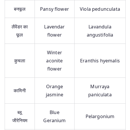
बनफूल
Pansy flower
Viola pedunculata
लैवेंडर का
Lavendar
Lavandula
फूल
flower
angustifolia
Winter
कुचला
aconite
Eranthis hyemalis
flower
Orange
Murraya
कामिनी
jasmine
paniculata
ब्लू
Blue
Pelargonium
जीरेनियम
Geranium