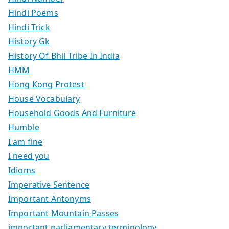
Hindi Poems
Hindi Trick
History Gk
History Of Bhil Tribe In India
HMM
Hong Kong Protest
House Vocabulary
Household Goods And Furniture
Humble
I am fine
I need you
Idioms
Imperative Sentence
Important Antonyms
Important Mountain Passes
important parliamentary terminology