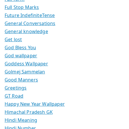
Full Stop Marks
Future IndefiniteTense
General Conversations
General knowledge
Get lost
God Bless You
God wallpaper
Goddess Wallpaper
Golmej Sammelan
Good Manners
Greetings
GT Road
Happy New Year Wallpaper
Himachal Pradesh GK
Hindi Meaning
Hindi Number