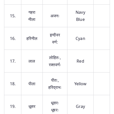
गहरा
Navy
15.
अजनः
नीला
Blue
इन्दीवर
16.
हरिनील
Cyan
वर्ण:
लोहितः,
17.
लाल
Red
रक्तवर्णः
पीतः,
18.
पीला
Yellow
हरिद्राभः
धूसरः
19.
धूसर
Gray
धूषरः