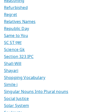
Reasoning
Refurbished
Regret
Relatives Names
Republic Day
Same to You
SC ST एक्ट
Science Gk
Section 323 IPC
Shall-Will
Shayari
Shopping Vocabulary
Simile i
Singular Nouns Into Plural nouns
Social Justice
Solar System