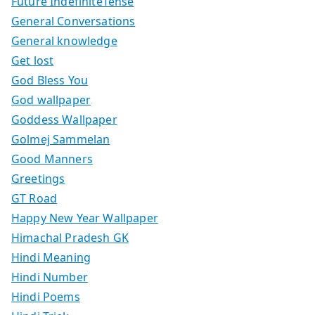
Future IndefiniteTense
General Conversations
General knowledge
Get lost
God Bless You
God wallpaper
Goddess Wallpaper
Golmej Sammelan
Good Manners
Greetings
GT Road
Happy New Year Wallpaper
Himachal Pradesh GK
Hindi Meaning
Hindi Number
Hindi Poems