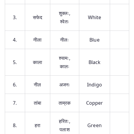
शुक्लः,
3.
सफेद
White
श्वेतः
4.
नीला
नीलः
Blue
श्यामः,
5.
काला
Black
कालः
6.
नील
अजनः
Indigo
7.
तांबा
ताम्रक
Copper
हरितः,
8.
हरा
Green
पलाश