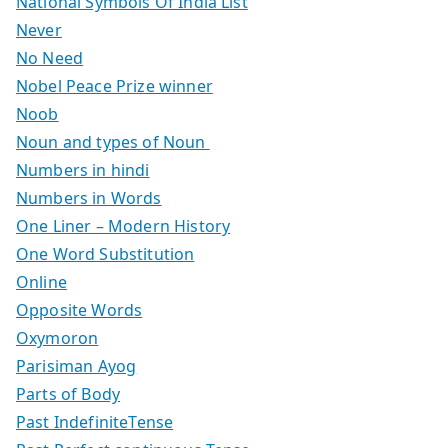
National Symbols Of India List
Never
No Need
Nobel Peace Prize winner
Noob
Noun and types of Noun
Numbers in hindi
Numbers in Words
One Liner – Modern History
One Word Substitution
Online
Opposite Words
Oxymoron
Parisiman Ayog
Parts of Body
Past IndefiniteTense