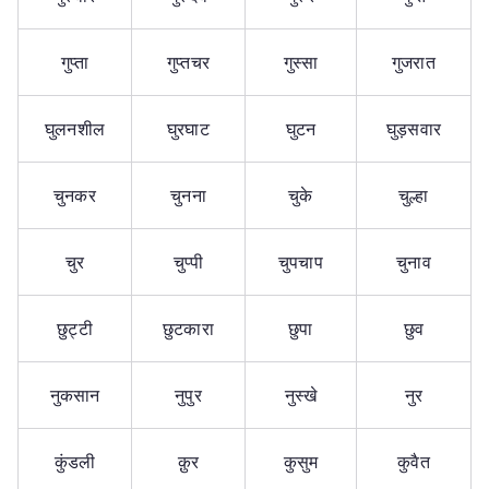
गुप्ता
गुप्तचर
गुस्सा
गुजरात
घुलनशील
घुरघाट
घुटन
घुड़सवार
चुनकर
चुनना
चुके
चुल्हा
चुर
चुप्पी
चुपचाप
चुनाव
छुट्टी
छुटकारा
छुपा
छुव
नुकसान
नुपुर
नुस्खे
नुर
कुंडली
क़ुर
कुसुम
कुवैत