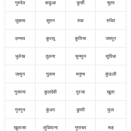
गुरुदेव
कछुआ
कुर्सी
चुतर
जुकाम
सुमन
रुक
रुधिर
उन्नाव
कुल्लू
कुतिया
जयपुर
भुलेख
तुलना
चुनमुन
सुविधा
जामुन
गुलाम
मनुष्य
कुंडली
गुजरना
कुलदेवी
पुरजा
खुला
गुनगुन
कुंअर
डुमरी
फुल
खुलासा
लुधियाना
गुप्तचर
रूह