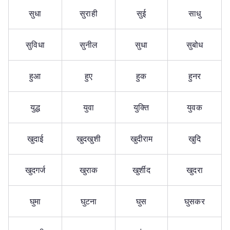
सुधा
सुराही
सुई
साधु
सुविधा
सुनील
सुधा
सुबोध
हुआ
हुए
हुक
हुनर
युद्ध
युवा
युक्ति
युवक
खुदाई
खुदखुशी
खुदीराम
खुदि
खुदगर्ज
खुराक
खुर्शीद
खुदरा
घुमा
घुटना
घुस
घुसकर