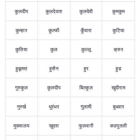
कुलदीप
कुलदेवता
कुलदेवी
कुमकुम
कुम्हार
कुल्फी
कुँवारा
कुटिया
कुतिया
कुल
कुल्लू
क्रुर
हुकूमत
हुसैन
हुर
हुड
गुरुकुल
कुलदीप
बिल्कुल
खुदीराम
नुस्खे
धुरंधर
गुलामी
बुधवार
मुख्यालय
खुदरा
फुलवारी
कठपुतली