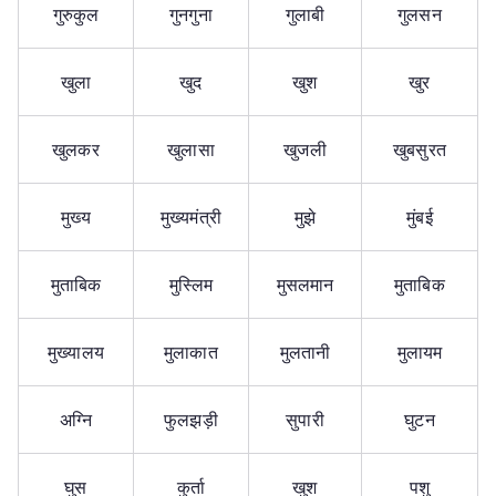
गुरुकुल
गुनगुना
गुलाबी
गुलसन
खुला
खुद
खुश
खुर
खुलकर
खुलासा
खुजली
खुबसुरत
मुख्य
मुख्यमंत्री
मुझे
मुंबई
मुताबिक
मुस्लिम
मुसलमान
मुताबिक
मुख्यालय
मुलाकात
मुलतानी
मुलायम
अग्नि
फुलझड़ी
सुपारी
घुटन
घुस
कुर्ता
खुश
पशु