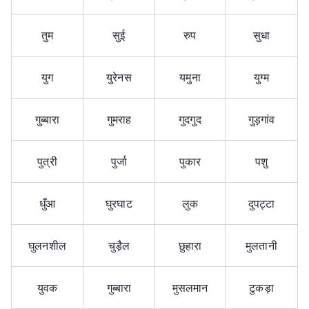
तुम
सुई
रुप
सुधा
युग
युरेनस
यमुना
युग्म
गुब्बारा
गुमराह
गुदगुद
गुड़गांव
पुत्री
पुर्जा
पुकार
पशु
धुँआ
घुरघाट
लुक
दुपट्टा
घुलनशील
चुड़ैल
छुहारा
मुलतानी
युवक
गुब्बारा
मुसलमान
टुकड़ा