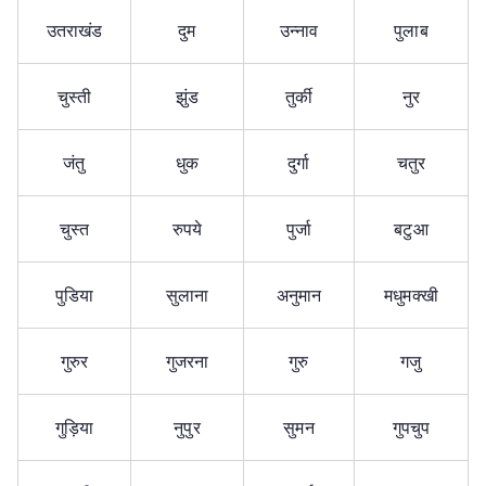
उतराखंड
दुम
उन्नाव
पुलाब
चुस्ती
झुंड
तुर्की
नुर
जंतु
धुक
दुर्गा
चतुर
चुस्त
रुपये
पुर्जा
बटुआ
पुडिया
सुलाना
अनुमान
मधुमक्खी
गुरुर
गुजरना
गुरु
गजु
गुड़िया
नुपुर
सुमन
गुपचुप