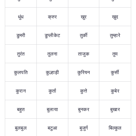
धुंध
क्रुर
खुर
खुद
डुमरी
डुप्लीकेट
तुर्की
तुम्हारे
तुरंत
तुलना
ताजुक
तुम
कुलपति
कुल्हाड़ी
कुरियन
कुर्सी
कुरान
कुर्ता
कुत्ते
कुबेर
बहुत
बुलाया
बुनकर
बुखार
बुलबुल
बटुआ
बुजुर्ग
बिल्कुल