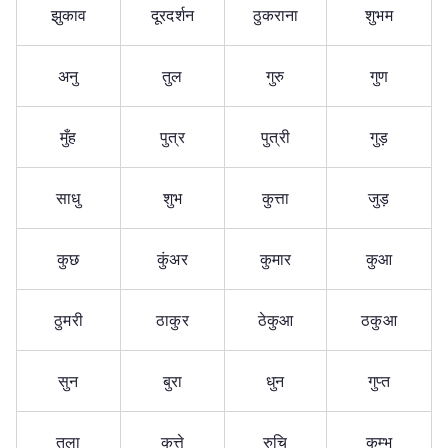
झुकाव
दूरदर्शन
ठुकराना
शुभम
अनु
तुल
गुरु
गुण
मुँह
पुत्र
पुत्री
गुड़
साधु
शुभ
कुत्ता
जुड़
कुछ
कुंअर
कुमार
कुआ
ठुमरी
ठाकुर
ठेकुआ
ठकुआ
सुन
बुरा
धुन
गुप्त
तुला
कुत्ते
रुचि
कुम्भ