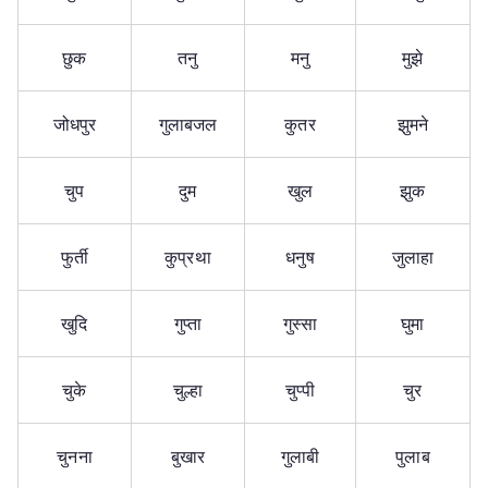
छुक
तनु
मनु
मुझे
जोधपुर
गुलाबजल
कुतर
झुमने
चुप
दुम
खुल
झुक
फुर्ती
कुप्रथा
धनुष
जुलाहा
खुदि
गुप्ता
गुस्सा
घुमा
चुके
चुल्हा
चुप्पी
चुर
चुनना
बुखार
गुलाबी
पुलाब