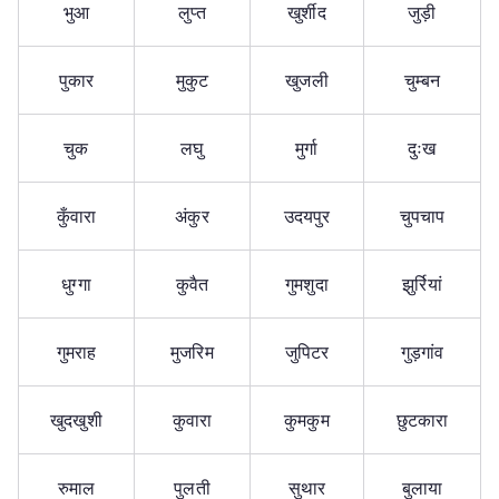
भुआ
लुप्त
खुर्शीद
जुड़ी
पुकार
मुकुट
खुजली
चुम्बन
चुक
लघु
मुर्गा
दुःख
कुँवारा
अंकुर
उदयपुर
चुपचाप
धुग्गा
कुवैत
गुमशुदा
झुर्रियां
गुमराह
मुजरिम
जुपिटर
गुड़गांव
खुदखुशी
कुवारा
कुमकुम
छुटकारा
रुमाल
पुलती
सुथार
बुलाया