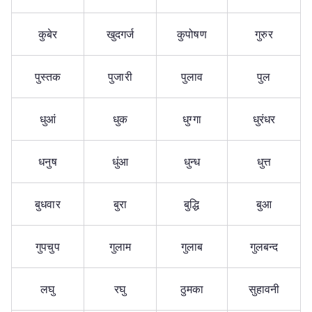
कुबेर
खुदगर्ज
कुपोषण
गुरुर
पुस्तक
पुजारी
पुलाव
पुल
धुआं
धुक
धुग्गा
धुरंधर
धनुष
धुंआ
धुन्ध
धुत्त
बुधवार
बुरा
बुद्धि
बुआ
गुपचुप
गुलाम
गुलाब
गुलबन्द
लघु
रघु
ठुमका
सुहावनी