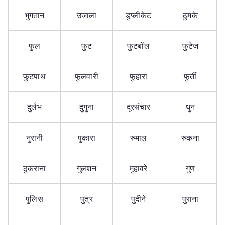
भुगतान
उजाला
डुप्लीकेट
ठुमके
फुल
फुट
फुटबॉल
फुटेज
फुटपाथ
फुलवारी
फुहारा
फुर्ती
दुर्लभ
दुगुना
दूरसंचार
धुन
नुरानी
पुकारा
रुमाल
रुकना
ठुकराना
गुलशन
मुहावरे
गुण
पुलिस
पुत्र
पुदीने
पुराना