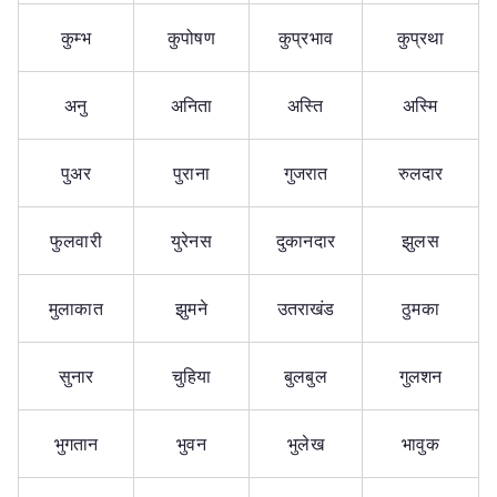
कुम्भ
कुपोषण
कुप्रभाव
कुप्रथा
अनु
अनिता
अस्ति
अस्मि
पुअर
पुराना
गुजरात
रुलदार
फुलवारी
युरेनस
दुकानदार
झुलस
मुलाकात
झुमने
उतराखंड
ठुमका
सुनार
चुहिया
बुलबुल
गुलशन
भुगतान
भुवन
भुलेख
भावुक