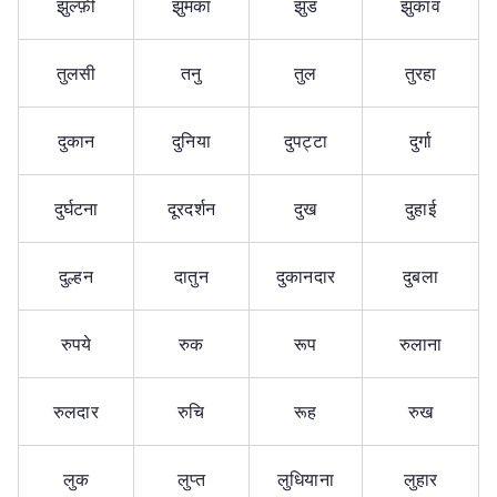
झुल्फ़ी
झुमका
झुंड
झुकाव
तुलसी
तनु
तुल
तुरहा
दुकान
दुनिया
दुपट्टा
दुर्गा
दुर्घटना
दूरदर्शन
दुख
दुहाई
दुल्हन
दातुन
दुकानदार
दुबला
रुपये
रुक
रूप
रुलाना
रुलदार
रुचि
रूह
रुख
लुक
लुप्त
लुधियाना
लुहार