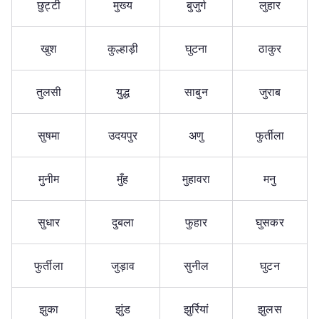
छुट्टी
मुख्य
बुजुर्ग
लुहार
खुश
कुल्हाड़ी
घुटना
ठाकुर
तुलसी
युद्ध
साबुन
जुराब
सुषमा
उदयपुर
अणु
फुर्तीला
मुनीम
मुँह
मुहावरा
मनु
सुधार
दुबला
फुहार
घुसकर
फुर्तीला
जुड़ाव
सुनील
घुटन
झुका
झुंड
झुर्रियां
झुलस