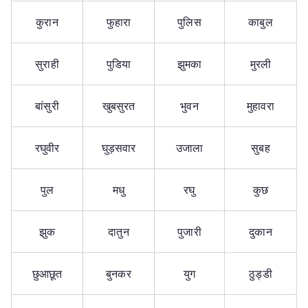
कुरान
फुहारा
पुलिस
काबुल
सुराही
पुडिया
झुमका
मुरली
बांसुरी
खुबसुरत
भुवन
मुहावरा
रघुवीर
घुड़सवार
उजाला
सुबह
पुल
मधु
रघु
कुछ
झुक
दातुन
पुजारी
दुकान
छुआछूत
बुनकर
युग
ठुड्डी