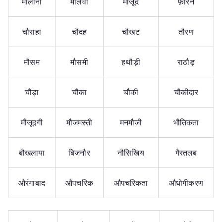
मौलाना
मौलवी
मौजूद
फ़ौरन
चौराहा
चौदह
चौखट
तौरण
मौसम
मौसमी
हथौड़ी
राठौड़
चौड़ा
चौका
चौकी
चौकीदार
मौजूदगी
मौजमस्ती
मनमौजी
भौतिकता
बौखलाया
बिजनौर
नौसिखिय
गैरतलब
औरंगाबाद
औपचरिक
औपचरिकता
औधोगीकरण