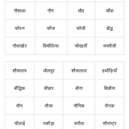
गौशाला
गौण
घौद
चौंक
फौरन
फौज
फौजी
बौद्ध
गौताखोर
बिचौलिया
चौदहवीं
मनमौजी
शौचालय
धौलपुर
शौभालाल
हथौड़ियाँ
बौद्धिक
बौछार
बौना
बिछौना
मौन
मौजा
यौगिक
रौनक
चौलाई
पकौड़ा
सरौता
सौराष्ट्र