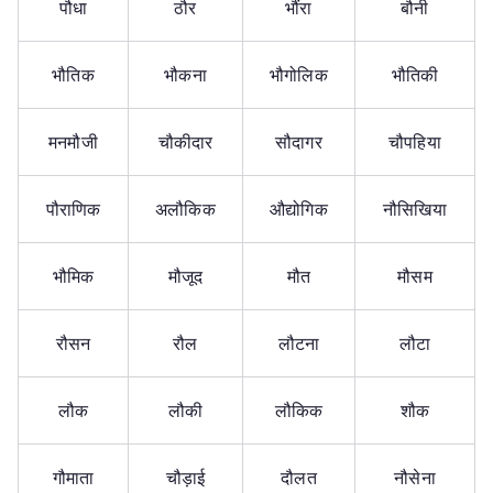
पौधा
ठौर
भौंरा
बौनी
भौतिक
भौकना
भौगोलिक
भौतिकी
मनमौजी
चौकीदार
सौदागर
चौपहिया
पौराणिक
अलौकिक
औद्योगिक
नौसिखिया
भौमिक
मौजूद
मौत
मौसम
रौसन
रौल
लौटना
लौटा
लौक
लौकी
लौकिक
शौक
गौमाता
चौड़ाई
दौलत
नौसेना