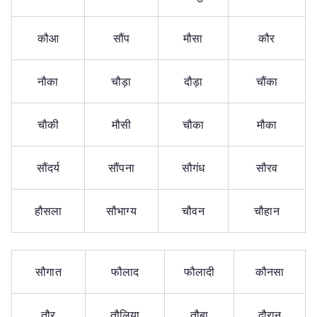
कौआ
सौंप
मौसा
कौर
नौका
चौड़ा
दौड़ा
चौंका
चौकी
मौसी
चौका
मौका
सौंदर्य
सौंपना
सौगंध
सौरव
हौसला
सौभाग्य
चौवन
चौहान
सौगात
फौलाद
फौलादी
कौनसा
तौर
तौलिया
तौबा
दौरान