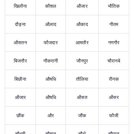
खिलौना
कौशल
औजार
भौतिक
दौड़ना
औलाद
औकाद
गौतम
औसतन
फौजदार
आमतौर
गणगौर
बिजनौर
नौकरानी
जौनपुर
चौरानबे
बिछौना
औषधि
तौलिया
रौनक
औजार
औषधि
औसत
औसर
छौंक
और
जौंक
फौजी
चौधरी
चौहान
चौथे
चौपाल