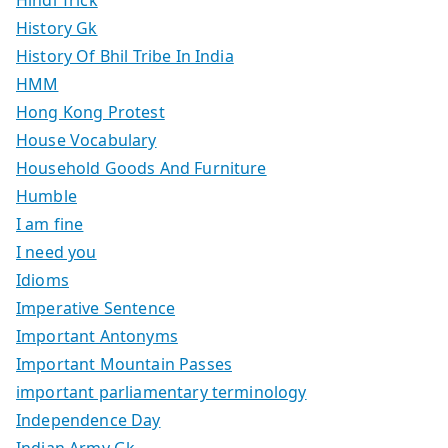
History Gk
History Of Bhil Tribe In India
HMM
Hong Kong Protest
House Vocabulary
Household Goods And Furniture
Humble
I am fine
I need you
Idioms
Imperative Sentence
Important Antonyms
Important Mountain Passes
important parliamentary terminology
Independence Day
Indian Army Gk