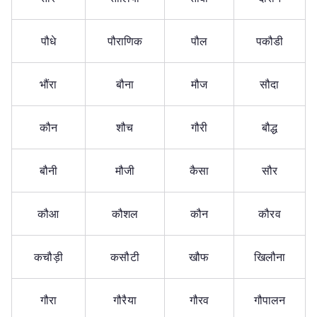
पौधे
पौराणिक
पौल
पकौडी
भौंरा
बौना
मौज
सौदा
कौन
शौच
गौरी
बौद्ध
बौनी
मौजी
कैसा
सौर
कौआ
कौशल
कौन
कौरव
कचौड़ी
कसौटी
खौफ
खिलौना
गौरा
गौरैया
गौरव
गौपालन