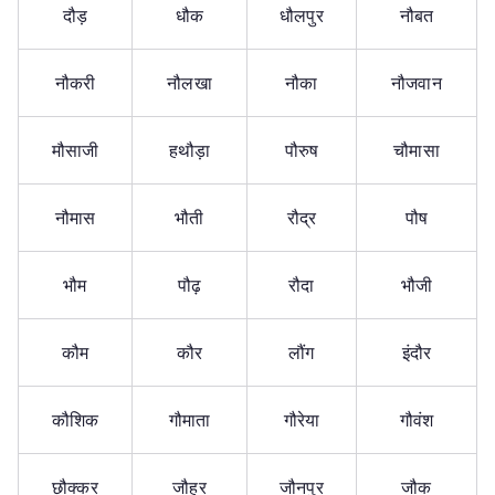
दौड़
धौक
धौलपुर
नौबत
नौकरी
नौलखा
नौका
नौजवान
मौसाजी
हथौड़ा
पौरुष
चौमासा
नौमास
भौती
रौद्र
पौष
भौम
पौढ़
रौदा
भौजी
कौम
कौर
लौंग
इंदौर
कौशिक
गौमाता
गौरेया
गौवंश
छौक्कर
जौहर
जौनपुर
जौक