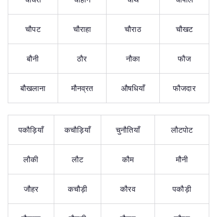
चौपट
चौराहा
चौराठ
चौखट
बौनी
ठौर
नौका
फौज
बौखलाना
मौनव्रत
औषधियाँ
फौजदार
पकौड़ियाँ
कचौड़ियाँ
चुनौतियाँ
लौटपोट
लौकी
लौट
कौम
मौनी
जौहर
कचौड़ी
कौरव
पकौड़ी