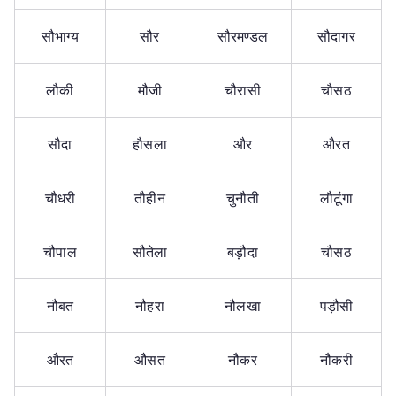
सौभाग्य
सौर
सौरमण्डल
सौदागर
लौकी
मौजी
चौरासी
चौसठ
सौदा
हौसला
और
औरत
चौधरी
तौहीन
चुनौती
लौटूंगा
चौपाल
सौतेला
बड़ौदा
चौसठ
नौबत
नौहरा
नौलखा
पड़ौसी
औरत
औसत
नौकर
नौकरी