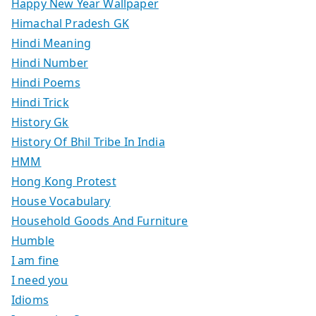
Happy New Year Wallpaper
Himachal Pradesh GK
Hindi Meaning
Hindi Number
Hindi Poems
Hindi Trick
History Gk
History Of Bhil Tribe In India
HMM
Hong Kong Protest
House Vocabulary
Household Goods And Furniture
Humble
I am fine
I need you
Idioms