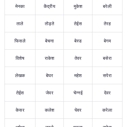
मेनका
केंद्रीय
मुकेश
बरेली
ताले
तोड़ते
तेईस
तेरह
फिसले
बेचना
बेस्ड
बेगम
विशेष
राकेश
तेवर
बसेरा
लेखक
बेघर
महेश
सपेरा
तेईस
जेवर
चेन्नई
देवर
केसर
कलेश
घेवर
करेला