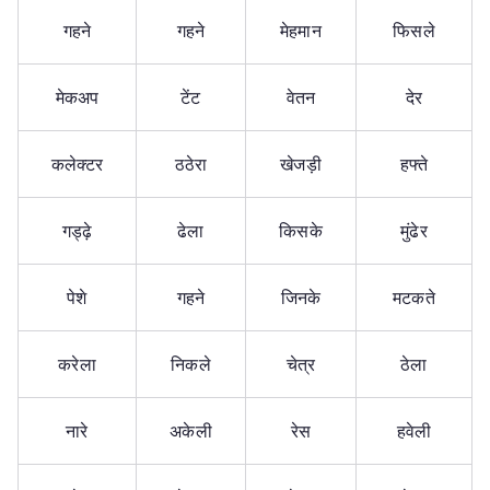
गहने
गहने
मेहमान
फिसले
मेकअप
टेंट
वेतन
देर
कलेक्टर
ठठेरा
खेजड़ी
हफ्ते
गड्ढ़े
ढेला
किसके
मुंढेर
पेशे
गहने
जिनके
मटकते
करेला
निकले
चेत्र
ठेला
नारे
अकेली
रेस
हवेली