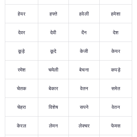
हेयर
हफ्ते
हवेली
हमेशा
देवर
देवी
देंन
देश
कूड़े
कूदे
केजी
केयर
रमेश
चमेली
बेचना
कपड़े
चेतक
बेकार
वेतन
समेत
चेहरा
विशेष
सपने
वेतन
केरल
लेमन
लेक्चर
फेमस