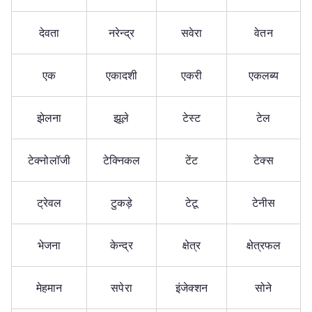
देवता
नरेन्द्र
सवेरा
वेतन
एक
एकादशी
एकरी
एकलब्य
झेलना
झूले
टेस्ट
टेल
टेक्नोलॉजी
टेक्निकल
टेंट
टेक्स
ट्रेवल
टुकड़े
टेटू
टेनीस
भेजना
केन्द्र
क्षेत्र
क्षेत्रफल
मेहमान
सपेरा
इंजेक्शन
सोने