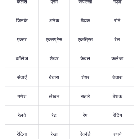
कलेश
प्रेम
रूपरेखा
गड्ढ़े
जिनके
अनेक
मेंढक
रोने
एक्टर
एक्सप्रेस
एकत्रित
रेल
कॉलेज
शेखर
केवल
कलेजा
सेवाएँ
बेचारा
शेयर
बेचारा
गणेश
लेखन
सहारे
बेशक
रेलवे
रेट
रेप
रेटिंग
रेटिना
रेखा
रेकॉर्ड
रुपये