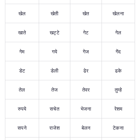
खेल
खेती
खेत
खेलना
खाते
खट्टे
गेट
गेल
गेम
गये
गेज
गेंद
डेट
डेली
ढेर
ढके
तेल
तेज
तेवर
तुम्हे
रुपये
सचेत
भेजना
रेशम
सपने
राजेश
बेलन
टेकना