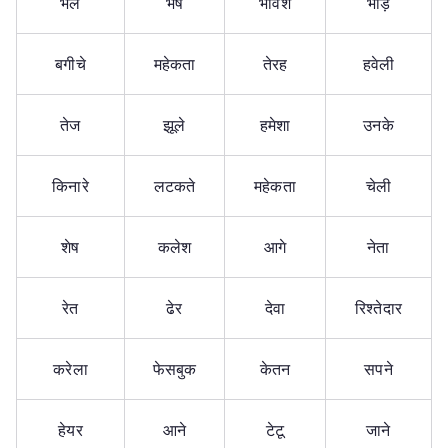
भेल
भेष
भावेश
भाड़े
बगीचे
महेकता
तेरह
हवेली
तेज
झूले
हमेशा
उनके
किनारे
लटकते
महेकता
चेली
शेष
कलेश
आगे
नेता
रेत
ढेर
देवा
रिश्तेदार
करेला
फेसबुक
केतन
सपने
हेयर
आने
टेटू
जाने