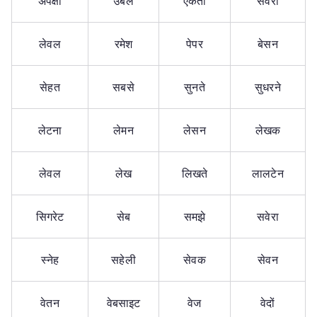
अपेक्षा
उबले
एकता
सवेरा
लेवल
रमेश
पेपर
बेसन
सेहत
सबसे
सुनते
सुधरने
लेटना
लेमन
लेसन
लेखक
लेवल
लेख
लिखते
लालटेन
सिगरेट
सेब
समझे
सवेरा
स्नेह
सहेली
सेवक
सेवन
वेतन
वेबसाइट
वेज
वेदों