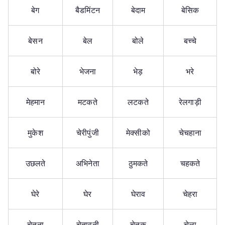
बेग
बैडमिंटन
बेदाम
बेसिक
बेसन
बेल
बोले
बच्चे
बोरे
भेजना
भेड़
भरे
मेहमान
मटकते
लटकते
रेलगाड़ी
मुकेश
चेरीपुंजी
मेक्सीको
चेचहाना
उछलते
अभिनेता
ठुमकते
चहकते
घेरे
घेर
घेराव
चेहरा
चेतना
चेतावनी
चेतक
चेला