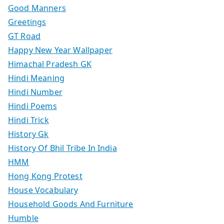
Good Manners
Greetings
GT Road
Happy New Year Wallpaper
Himachal Pradesh GK
Hindi Meaning
Hindi Number
Hindi Poems
Hindi Trick
History Gk
History Of Bhil Tribe In India
HMM
Hong Kong Protest
House Vocabulary
Household Goods And Furniture
Humble