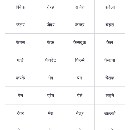
विवेक
तेरह
राजेश
करेला
जेलर
जेवर
केन्द्र
चेहरा
फेमस
फेक
फेसबुक
फेल
फडे
फेवरेट
फिल्मे
फेकना
करके
भेद
पेन
चेतक
पेन
प्रेम
पेड़े
सहने
देवर
मेरा
नेत्र
उछलते