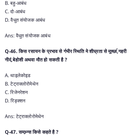
B. बहु-आबंध
C. दो-आबंध
D. वैधुत संयोजक आबंध
Ans: वैधुत संयोजक आबंध
Q-46. किस रसायन के प्रभाव से ग॑भीर स्थिति मे शीघ्रता से मूच्छा॔,गहरी
नीदं,बेहोशी अथवा मौत हो सकती है ?
A. थाइलेकोइड
B. टेट्राक्लोरोमेथेन
C. रिजेनरेशन
D. रिड्क्शन
Ans: टेट्राक्लोरोमेथेन
Q-47. समभ्र्न्स किसे कहते है ?