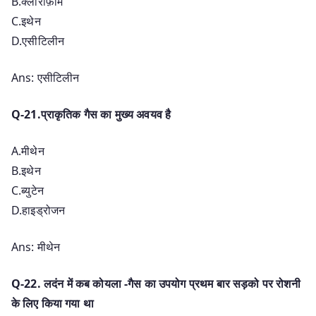
B.क्लोरोफ़ॉर्म
C.इथेन
D.एसीटिलीन
Ans: एसीटिलीन
Q-21.प्राकृतिक गैस का मुख्य अवयव है
A.मीथेन
B.इथेन
C.ब्युटेन
D.हाइड्रोजन
Ans: मीथेन
Q-22. लदंन में कब कोयला -गैस का उपयोग प्रथम बार सड़को पर रोशनी
के लिए किया गया था