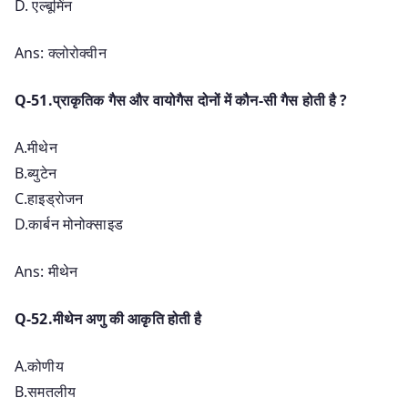
D. एल्बूमिंन
Ans: क्लोरोक्वीन
Q-51.प्राकृतिक गैस और वायोगैस दोनों में कौन-सी गैस होती है ?
A.मीथेन
B.ब्युटेन
C.हाइड्रोजन
D.कार्बन मोनोक्साइड
Ans: मीथेन
Q-52.मीथेन अणु की आकृति होती है
A.कोणीय
B.समतलीय