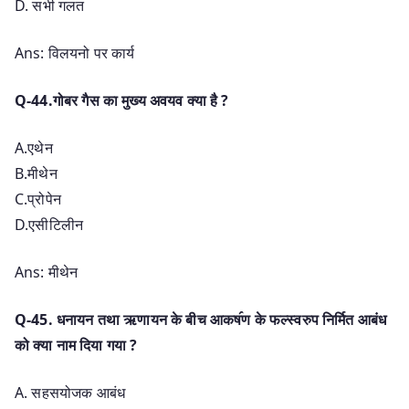
D. सभी गलत
Ans: विलयनो पर कार्य
Q-44.गोबर गैस का मुख्य अवयव क्या है ?
A.एथेन
B.मीथेन
C.प्रोपेन
D.एसीटिलीन
Ans: मीथेन
Q-45. धनायन तथा ऋणायन के बीच आकष॔ण के फल्स्वरुप निर्मित आबंध
को क्या नाम दिया गया ?
A. सहसयोजक आबंध