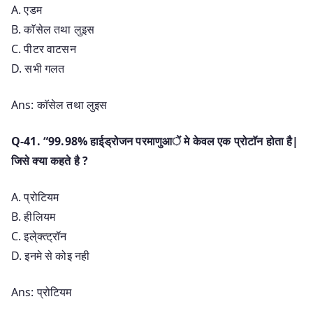
A. एडम
B. काॅसेल तथा लुइस
C. पीटर वाटसन
D. सभी गलत
Ans: काॅसेल तथा लुइस
Q-41. “99.98% हाई्ड्रोजन परमाणुआें मे केवल एक प्रोटाॅन होता है|
जिसे क्या कहते है ?
A. प्रोटियम
B. हीलियम
C. इले्क्त्ट्रॉन
D. इनमे से कोइ नही
Ans: प्रोटियम