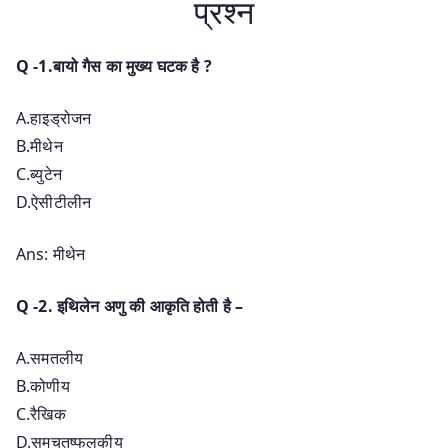
प्रश्न
Q -1.बायो गैस का मुख्य घटक है ?
A.हाइड्रोजन
B.मीथेन
C.ब्युटेन
D.ऐसीटीलीन
Ans: मीथेन
Q -2. इथिलेन अणु की आकृति होती है –
A.समतलीय
B.कोणीय
C.रैखिक
D.समचतुष्फलकीय