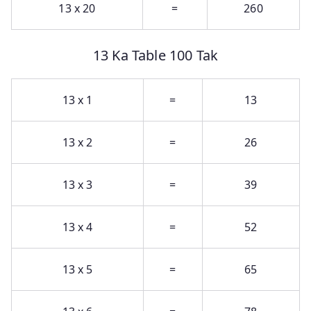
13 x 20
=
260
13 Ka Table 100 Tak
13 x 1
=
13
13 x 2
=
26
13 x 3
=
39
13 x 4
=
52
13 x 5
=
65