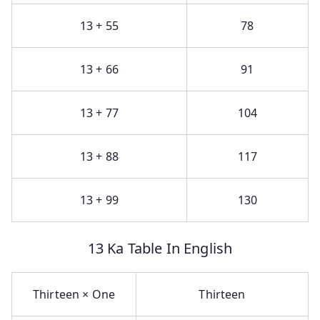
13 + 55
78
13 + 66
91
13 + 77
104
13 + 88
117
13 + 99
130
13 Ka Table In English
Thirteen × One
Thirteen