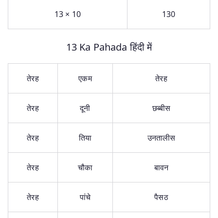
13 × 10
130
13 Ka Pahada हिंदी में
तेरह
एकम
तेरह
तेरह
दूनी
छब्बीस
तेरह
तिया
उनतालीस
तेरह
चौका
बावन
तेरह
पांचे
पैसठ