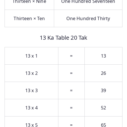
Thirteen × Nine
One Hundred Seventeen
Thirteen × Ten
One Hundred Thirty
13 Ka Table 20 Tak
13 x 1
=
13
13 x 2
=
26
13 x 3
=
39
13 x 4
=
52
13 x 5
=
65