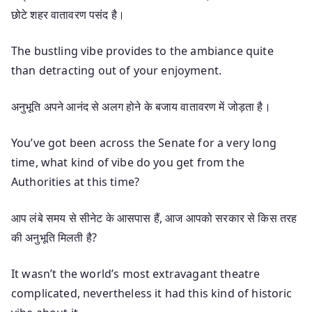
छोटे शहर वातावरण पसंद है।
The bustling vibe provides to the ambiance quite
than detracting out of your enjoyment.
अनुभूति अपने आनंद से अलग होने के बजाय वातावरण में जोड़ता है।
You’ve got been across the Senate for a very long
time, what kind of vibe do you get from the
Authorities at this time?
आप लंबे समय से सीनेट के आसपास हैं, आज आपको सरकार से किस तरह
की अनुभूति मिलती है?
It wasn’t the world’s most extravagant theatre
complicated, nevertheless it had this kind of historic