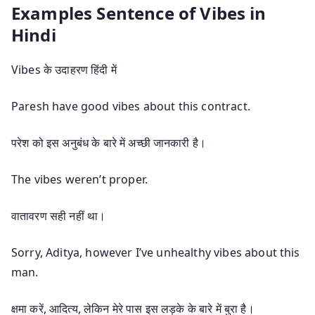
Examples Sentence of Vibes in
Hindi
Vibes के उदाहरण हिंदी में
Paresh have good vibes about this contract.
परेश को इस अनुबंध के बारे में अच्छी जानकारी है।
The vibes weren’t proper.
वातावरण सही नहीं था।
Sorry, Aditya, however I’ve unhealthy vibes about this
man.
क्षमा करें, आदित्य, लेकिन मेरे पास इस लड़के के बारे में बुरा है।