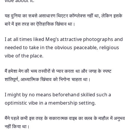
vibe about it.
यह दुनिया का सबसे असाधारण थिएटर कॉम्प्लेक्स नहीं था, लेकिन इसके
बारे में इस तरह का ऐतिहासिक खिंचाव था।
I at all times liked Meg’s attractive photographs and
needed to take in the obvious peaceable, religious
vibe of the place.
मैं हमेशा मेग की भव्य तस्वीरों से प्यार करता था और जगह के स्पष्ट
शांतिपूर्ण, आध्यात्मिक खिंचाव को भिगोना चाहता था।
I might by no means beforehand skilled such a
optimistic vibe in a membership setting.
मैंने पहले कभी इस तरह के सकारात्मक वाइब का क्लब के माहौल में अनुभव
नहीं किया था।