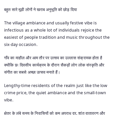
बहुत सारे मूडी लोगों ने खराब अनुभूति को छोड़ दिया
The village ambiance and usually festive vibe is
infectious as a whole lot of individuals rejoice the
easiest of people tradition and music throughout the
six-day occasion.
गाँव का माहौल और आम तौर पर उत्सव का उल्लास संक्रामक होता है
क्योंकि छः दिवसीय कार्यक्रम के दौरान सैकड़ों लोग लोक संस्कृति और
संगीत का सबसे अच्छा उत्सव मनाते हैं।
Lengthy-time residents of the realm just like the low
crime price, the quiet ambiance and the small-town
vibe.
क्षेत्र के लंबे समय के निवासियों को कम अपराध दर, शांत वातावरण और