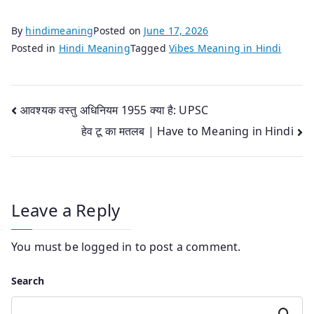
By
hindimeaning
Posted on
June 17, 2026
Posted in
Hindi Meaning
Tagged
Vibes Meaning in Hindi
Post
आवश्यक वस्तु अधिनियम 1955 क्या है: UPSC
हेव टू का मतलब | Have to Meaning in Hindi
navigation
Leave a Reply
You must be
logged in
to post a comment.
Search