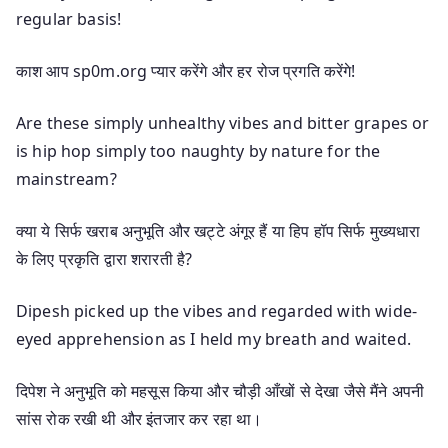
regular basis!
काश आप sp0m.org प्यार करेंगे और हर रोज प्रगति करेंगे!
Are these simply unhealthy vibes and bitter grapes or
is hip hop simply too naughty by nature for the
mainstream?
क्या ये सिर्फ खराब अनुभूति और खट्टे अंगूर हैं या हिप हॉप सिर्फ मुख्यधारा
के लिए प्रकृति द्वारा शरारती है?
Dipesh picked up the vibes and regarded with wide-
eyed apprehension as I held my breath and waited.
दिपेश ने अनुभूति को महसूस किया और चौड़ी आँखों से देखा जैसे मैंने अपनी
सांस रोक रखी थी और इंतजार कर रहा था।