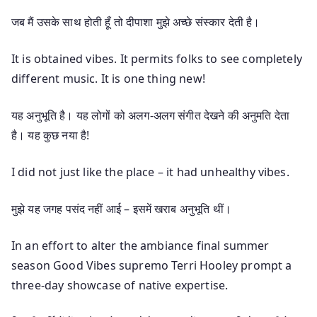
जब मैं उसके साथ होती हूँ तो दीपाशा मुझे अच्छे संस्कार देती है।
It is obtained vibes. It permits folks to see completely
different music. It is one thing new!
यह अनुभूति है। यह लोगों को अलग-अलग संगीत देखने की अनुमति देता
है। यह कुछ नया है!
I did not just like the place – it had unhealthy vibes.
मुझे यह जगह पसंद नहीं आई – इसमें खराब अनुभूति थीं।
In an effort to alter the ambiance final summer
season Good Vibes supremo Terri Hooley prompt a
three-day showcase of native expertise.