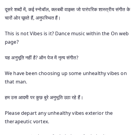
दूसरे शब्दों में, कई स्नोबॉल, क्लबबी वाइब्स जो पारंपरिक शास्त्रीय संगीत के
चारों ओर घूमते हैं, अनुपस्थित हैं।
This is not Vibes is it? Dance music within the On web
page?
यह अनुभूति नहीं है? ऑन पेज में नृत्य संगीत?
We have been choosing up some unhealthy vibes on
that man.
हम उस आदमी पर कुछ बुरे अनुभूति उठा रहे हैं।
Please depart any unhealthy vibes exterior the
therapeutic vortex.