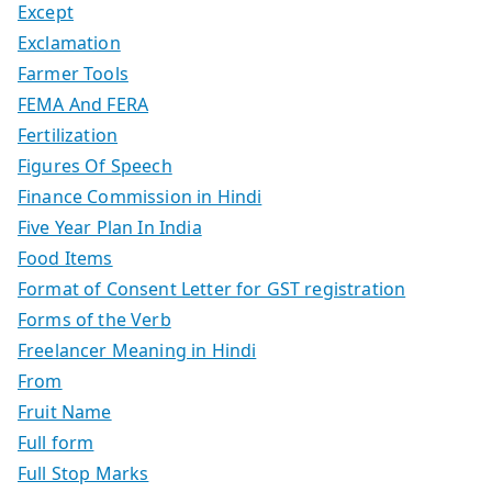
Except
Exclamation
Farmer Tools
FEMA And FERA
Fertilization
Figures Of Speech
Finance Commission in Hindi
Five Year Plan In India
Food Items
Format of Consent Letter for GST registration
Forms of the Verb
Freelancer Meaning in Hindi
From
Fruit Name
Full form
Full Stop Marks