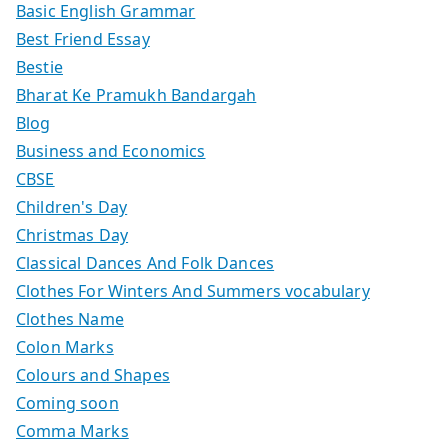
Basic English Grammar
Best Friend Essay
Bestie
Bharat Ke Pramukh Bandargah
Blog
Business and Economics
CBSE
Children's Day
Christmas Day
Classical Dances And Folk Dances
Clothes For Winters And Summers vocabulary
Clothes Name
Colon Marks
Colours and Shapes
Coming soon
Comma Marks