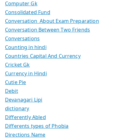
Computer Gk
Consolidated Fund
Conversation About Exam Preparation
Conversation Between Two Friends
Conversations
Counting in hindi
Countries Capital And Currency
Cricket Gk
Currency in Hindi
Cutie Pie
Debit
Devanagari Lipi
dictionary
Differently Abled
Differents types of Phobia
Directions Name