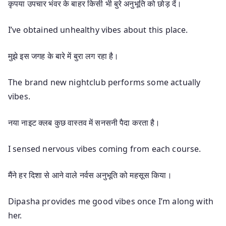
कृपया उपचार भंवर के बाहर किसी भी बुरे अनुभूति को छोड़ दें।
I’ve obtained unhealthy vibes about this place.
मुझे इस जगह के बारे में बुरा लग रहा है।
The brand new nightclub performs some actually
vibes.
नया नाइट क्लब कुछ वास्तव में सनसनी पैदा करता है।
I sensed nervous vibes coming from each course.
मैंने हर दिशा से आने वाले नर्वस अनुभूति को महसूस किया।
Dipasha provides me good vibes once I’m along with
her.