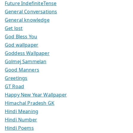
Future IndefiniteTense
General Conversations
General knowledge
Get lost
God Bless You
God wallpaper
Goddess Wallpaper
Golmej Sammelan
Good Manners
Greetings
GT Road
Happy New Year Wallpaper
Himachal Pradesh GK
Hindi Meaning
Hindi Number
Hindi Poems