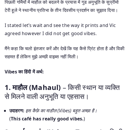
पिछली गर्मियों में माहौल को बदलने के प्रयास में गुड अनुभूति के सुप्रीमो
टेरी हूले ने स्थानीय प्रतिभा के तीन दिवसीय प्रदर्शन का सुझाव दिया।
I stated let’s wait and see the way it prints and Vic
agreed however I did not get good vibes.
मैंने कहा कि चलो इंतजार करें और देखें कि यह कैसे प्रिंट होता है और विकी
सहमत हैं लेकिन मुझे अच्छी वाइब्स नहीं मिली।
Vibes का हिंदी में अर्थ:
1. माहौल (Mahaul)
– किसी स्थान या व्यक्ति
से मिलने वाली अनुभूति या एहसास।
उदाहरण:
इस कैफ़े का माहौल (Vibes) बहुत अच्छा है।
(
This café has really good vibes.
)