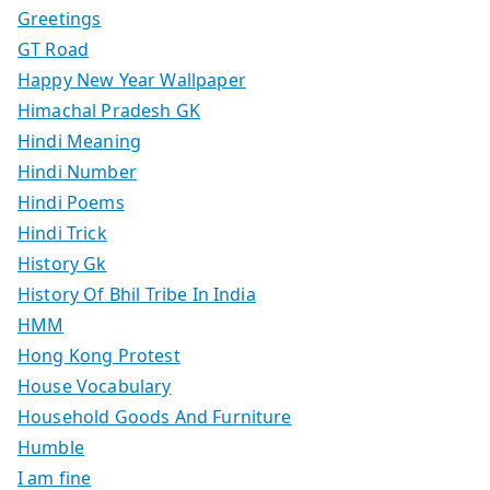
Greetings
GT Road
Happy New Year Wallpaper
Himachal Pradesh GK
Hindi Meaning
Hindi Number
Hindi Poems
Hindi Trick
History Gk
History Of Bhil Tribe In India
HMM
Hong Kong Protest
House Vocabulary
Household Goods And Furniture
Humble
I am fine