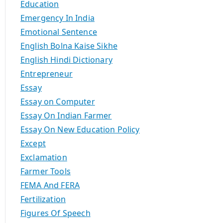
Education
Emergency In India
Emotional Sentence
English Bolna Kaise Sikhe
English Hindi Dictionary
Entrepreneur
Essay
Essay on Computer
Essay On Indian Farmer
Essay On New Education Policy
Except
Exclamation
Farmer Tools
FEMA And FERA
Fertilization
Figures Of Speech