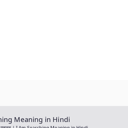
rching Meaning in Hindi
 का मतलब | I Am Searching Meaning in Hindi