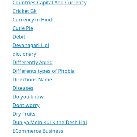
Countries Capital And Currency
Cricket Gk
Currency in Hindi
Cutie Pie
Debit
Devanagari Lipi
dictionary
Differently Abled
Differents types of Phobia
Directions Name
Diseases
Do you know
Dont worry
Dry Fruits
Duniya Mein Kul Kitne Desh Hai
ECommerce Business