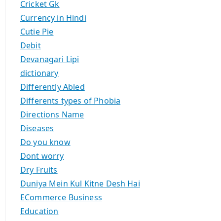
Cricket Gk
Currency in Hindi
Cutie Pie
Debit
Devanagari Lipi
dictionary
Differently Abled
Differents types of Phobia
Directions Name
Diseases
Do you know
Dont worry
Dry Fruits
Duniya Mein Kul Kitne Desh Hai
ECommerce Business
Education