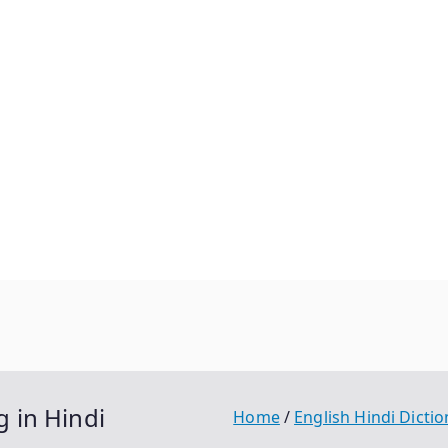
g in Hindi
Home
English Hindi Dicti