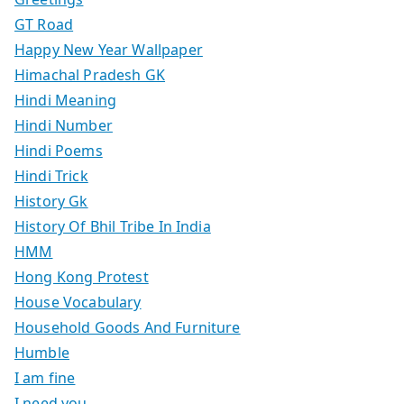
GT Road
Happy New Year Wallpaper
Himachal Pradesh GK
Hindi Meaning
Hindi Number
Hindi Poems
Hindi Trick
History Gk
History Of Bhil Tribe In India
HMM
Hong Kong Protest
House Vocabulary
Household Goods And Furniture
Humble
I am fine
I need you