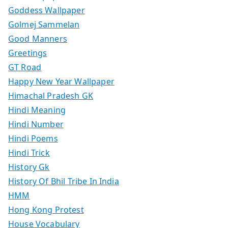
Goddess Wallpaper
Golmej Sammelan
Good Manners
Greetings
GT Road
Happy New Year Wallpaper
Himachal Pradesh GK
Hindi Meaning
Hindi Number
Hindi Poems
Hindi Trick
History Gk
History Of Bhil Tribe In India
HMM
Hong Kong Protest
House Vocabulary