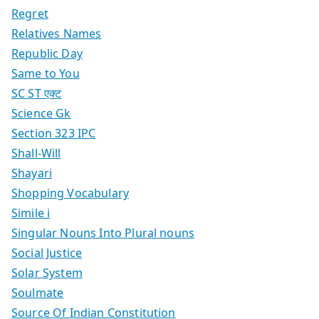
Regret
Relatives Names
Republic Day
Same to You
SC ST एक्ट
Science Gk
Section 323 IPC
Shall-Will
Shayari
Shopping Vocabulary
Simile i
Singular Nouns Into Plural nouns
Social Justice
Solar System
Soulmate
Source Of Indian Constitution