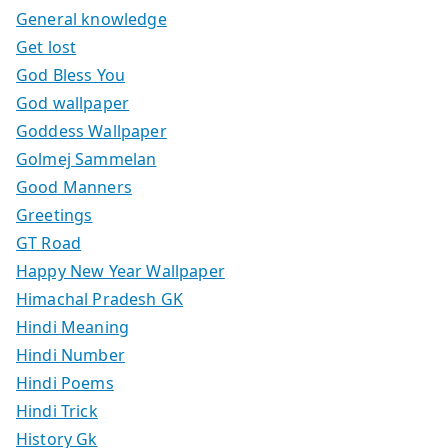
General knowledge
Get lost
God Bless You
God wallpaper
Goddess Wallpaper
Golmej Sammelan
Good Manners
Greetings
GT Road
Happy New Year Wallpaper
Himachal Pradesh GK
Hindi Meaning
Hindi Number
Hindi Poems
Hindi Trick
History Gk