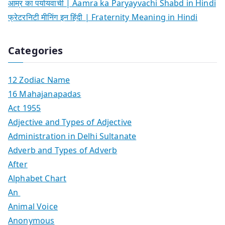
आम्र का पर्यायवाची | Aamra ka Paryayvachi Shabd in Hindi
फ्रेटरनिटी मीनिंग इन हिंदी | Fraternity Meaning in Hindi
Categories
12 Zodiac Name
16 Mahajanapadas
Act 1955
Adjective and Types of Adjective
Administration in Delhi Sultanate
Adverb and Types of Adverb
After
Alphabet Chart
An
Animal Voice
Anonymous