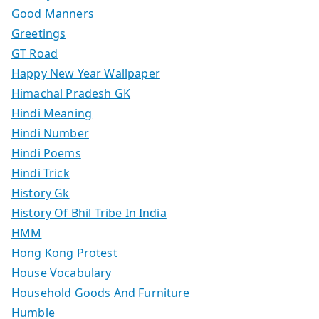
Good Manners
Greetings
GT Road
Happy New Year Wallpaper
Himachal Pradesh GK
Hindi Meaning
Hindi Number
Hindi Poems
Hindi Trick
History Gk
History Of Bhil Tribe In India
HMM
Hong Kong Protest
House Vocabulary
Household Goods And Furniture
Humble