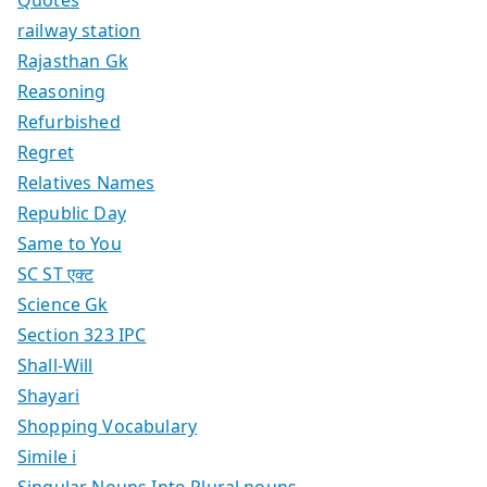
railway station
Rajasthan Gk
Reasoning
Refurbished
Regret
Relatives Names
Republic Day
Same to You
SC ST एक्ट
Science Gk
Section 323 IPC
Shall-Will
Shayari
Shopping Vocabulary
Simile i
Singular Nouns Into Plural nouns