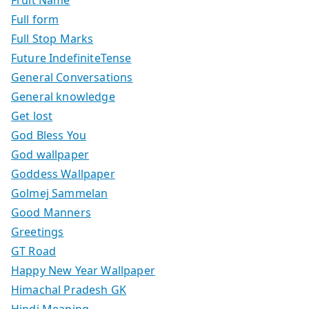
Full form
Full Stop Marks
Future IndefiniteTense
General Conversations
General knowledge
Get lost
God Bless You
God wallpaper
Goddess Wallpaper
Golmej Sammelan
Good Manners
Greetings
GT Road
Happy New Year Wallpaper
Himachal Pradesh GK
Hindi Meaning