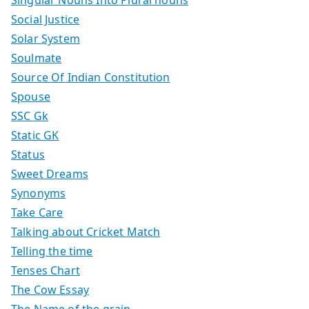
Social Justice
Solar System
Soulmate
Source Of Indian Constitution
Spouse
SSC Gk
Static GK
Status
Sweet Dreams
Synonyms
Take Care
Talking about Cricket Match
Telling the time
Tenses Chart
The Cow Essay
The Name of the grain