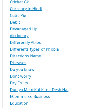
Cricket Gk
Currency in Hindi
Cutie Pie
Debit
Devanagari Lipi
dictionary
Differently Abled
Differents types of Phobia
Directions Name
Diseases
Do you know
Dont worry
Dry Fruits
Duniya Mein Kul Kitne Desh Hai
ECommerce Business
Education