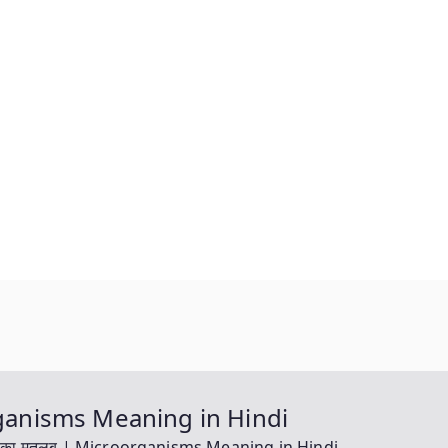
organisms Meaning in Hindi
ज़म का मतलब | Microorganisms Meaning in Hindi