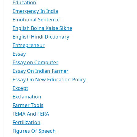
Education
Emergency In India
Emotional Sentence
English Bolna Kaise Sikhe
English Hindi Dictionary
Entrepreneur
Essay
Essay on Computer
Essay On Indian Farmer
Essay On New Education Policy
Except
Exclamation
Farmer Tools
FEMA And FERA
Fertilization
Figures Of Speech