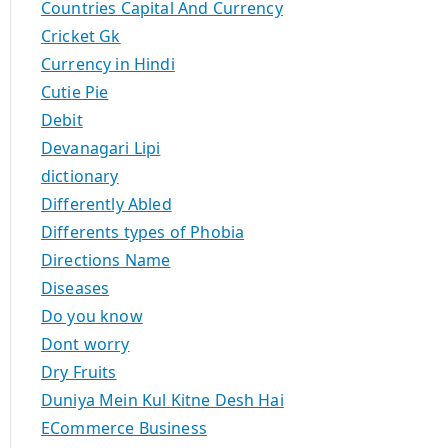
Countries Capital And Currency
Cricket Gk
Currency in Hindi
Cutie Pie
Debit
Devanagari Lipi
dictionary
Differently Abled
Differents types of Phobia
Directions Name
Diseases
Do you know
Dont worry
Dry Fruits
Duniya Mein Kul Kitne Desh Hai
ECommerce Business