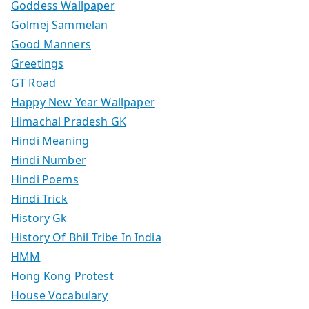
Goddess Wallpaper
Golmej Sammelan
Good Manners
Greetings
GT Road
Happy New Year Wallpaper
Himachal Pradesh GK
Hindi Meaning
Hindi Number
Hindi Poems
Hindi Trick
History Gk
History Of Bhil Tribe In India
HMM
Hong Kong Protest
House Vocabulary