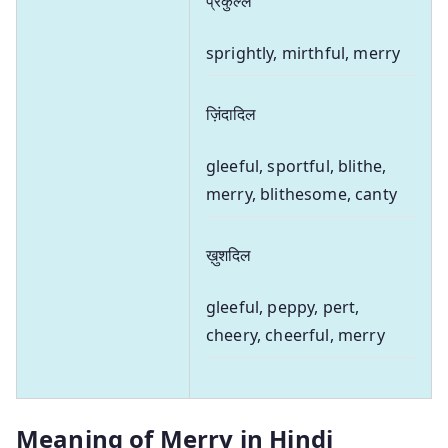
प्रकुल्ल
sprightly, mirthful, merry
ज़िंदादिल
gleeful, sportful, blithe,
merry, blithesome, canty
ख़ुशदिल
gleeful, peppy, pert,
cheery, cheerful, merry
Meaning of Merry in Hindi