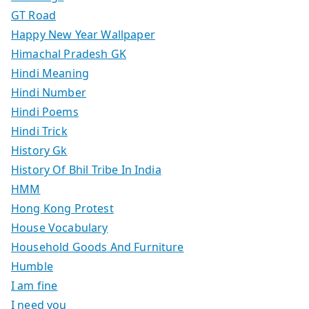
GT Road
Happy New Year Wallpaper
Himachal Pradesh GK
Hindi Meaning
Hindi Number
Hindi Poems
Hindi Trick
History Gk
History Of Bhil Tribe In India
HMM
Hong Kong Protest
House Vocabulary
Household Goods And Furniture
Humble
I am fine
I need you