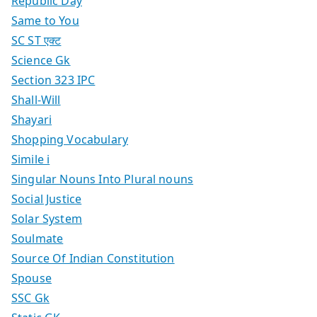
Republic Day
Same to You
SC ST एक्ट
Science Gk
Section 323 IPC
Shall-Will
Shayari
Shopping Vocabulary
Simile i
Singular Nouns Into Plural nouns
Social Justice
Solar System
Soulmate
Source Of Indian Constitution
Spouse
SSC Gk