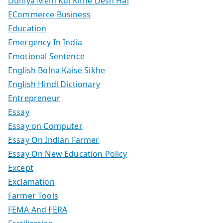
Duniya Mein Kul Kitne Desh Hai
ECommerce Business
Education
Emergency In India
Emotional Sentence
English Bolna Kaise Sikhe
English Hindi Dictionary
Entrepreneur
Essay
Essay on Computer
Essay On Indian Farmer
Essay On New Education Policy
Except
Exclamation
Farmer Tools
FEMA And FERA