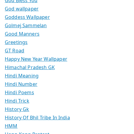
God Bless You
God wallpaper
Goddess Wallpaper
Golmej Sammelan
Good Manners
Greetings
GT Road
Happy New Year Wallpaper
Himachal Pradesh GK
Hindi Meaning
Hindi Number
Hindi Poems
Hindi Trick
History Gk
History Of Bhil Tribe In India
HMM