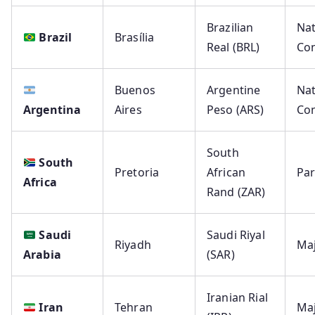
Brazilian
Nat
Brazil
Brasília
Real (BRL)
Co
Buenos
Argentine
Nat
Argentina
Aires
Peso (ARS)
Co
South
South
Pretoria
African
Par
Africa
Rand (ZAR)
Saudi
Saudi Riyal
Riyadh
Maj
Arabia
(SAR)
Iranian Rial
Iran
Tehran
Maj