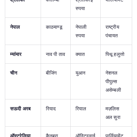
रुपया
नेपाल
काठमाण्डू
नेपाली
राष्ट्रीय
रुपया
पंचायत
म्यांमार
नाव पी ताव
क्यात
पिथू हलुत्तो
चीन
बीजिंग
युआन
नेशनल
पीपुल्स
असेम्बली
सऊदी अरब
रियाद
रियाल
मज़लिस
अल सुरा
ऑस्ट्रेलिया
कैनबरा
ऑस्ट्रिलाई
पार्लियामेंट