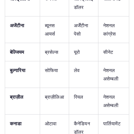
डॉलर
अजेंटीना
ब्यूनस
अर्जेंटीना
नेशनल
आयर्स
पेसो
कांग्रेस
बेल्जियम
ब्रसेल्स
यूरो
सीनेट
बुल्गारिया
सोफिया
लेव
नेशनल
असेम्बली
ब्राज़ील
ब्राज़ीलिआ
रियल
नेशनल
असेम्बली
कनाडा
ओटावा
कैनेडियन
पार्लियामेंट
डॉलर