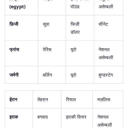
(
egypt)
पॉउंड
असेम्बली
फ़िजी
सुवा
फिज़ी
सीनेट
डॉलर
फ्रांस
पेरिस
यूरो
नेशनल
असेम्बली
जर्मनी
बर्लिन
यूरो
बुण्डस्टेग
ईरान
तेहरान
रियाल
मज़लिस
इराक
बगदाद
इराकी दिनार
नेशनल
असेम्बली