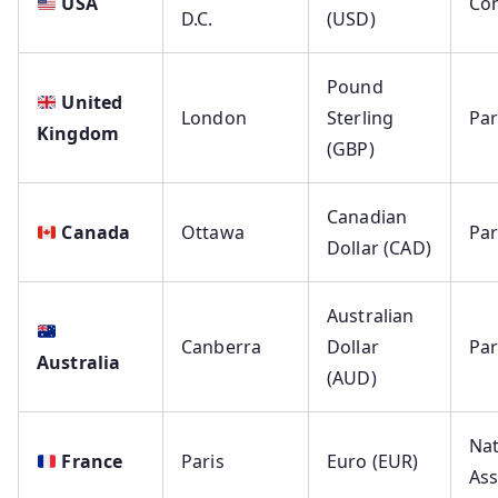
USA
Co
D.C.
(USD)
Pound
United
London
Sterling
Par
Kingdom
(GBP)
Canadian
Canada
Ottawa
Par
Dollar (CAD)
Australian
Canberra
Dollar
Par
Australia
(AUD)
Nat
France
Paris
Euro (EUR)
As