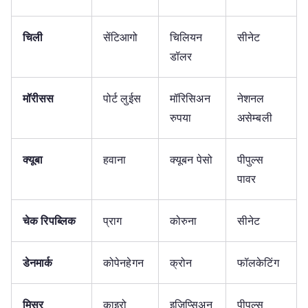
चिली
सेंटिआगो
चिलियन
सीनेट
डॉलर
मॉरीसस
पोर्ट लुईस
मॉरिसिअन
नेशनल
रुपया
असेम्बली
क्यूबा
हवाना
क्यूबन पेसो
पीपुल्स
पावर
चेक रिपब्लिक
प्राग
कोरुना
सीनेट
डेनमार्क
कोपेनहेगन
क्रोन
फॉलकेटिंग
मिस्र
काइरो
इजिप्सिअन
पीपुल्स