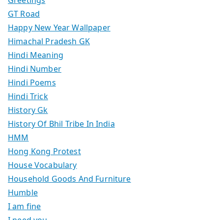
Greetings
GT Road
Happy New Year Wallpaper
Himachal Pradesh GK
Hindi Meaning
Hindi Number
Hindi Poems
Hindi Trick
History Gk
History Of Bhil Tribe In India
HMM
Hong Kong Protest
House Vocabulary
Household Goods And Furniture
Humble
I am fine