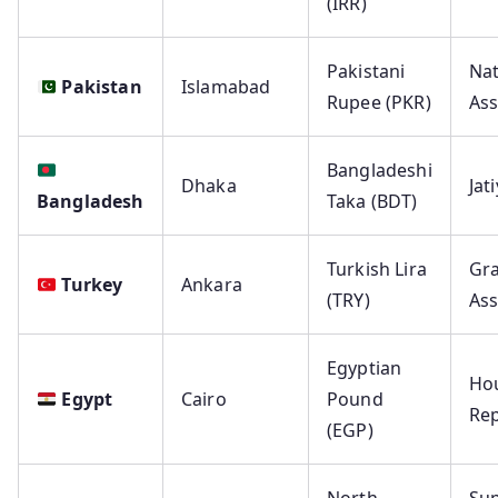
(IRR)
Pakistani
Nat
Pakistan
Islamabad
Rupee (PKR)
As
Bangladeshi
Dhaka
Jat
Bangladesh
Taka (BDT)
Turkish Lira
Gra
Turkey
Ankara
(TRY)
As
Egyptian
Ho
Egypt
Cairo
Pound
Rep
(EGP)
North
Su