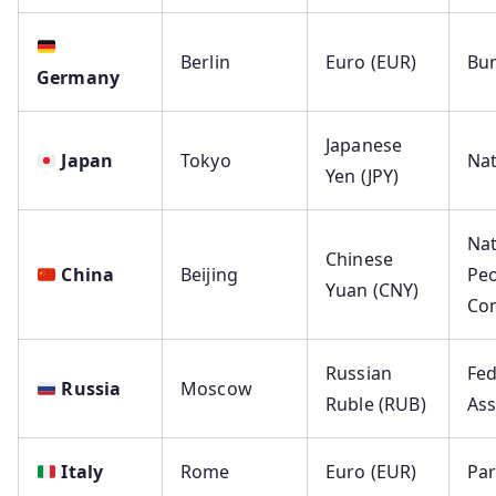
Berlin
Euro (EUR)
Bu
Germany
Japanese
Japan
Tokyo
Nat
Yen (JPY)
Nat
Chinese
China
Beijing
Peo
Yuan (CNY)
Co
Russian
Fed
Russia
Moscow
Ruble (RUB)
As
Italy
Rome
Euro (EUR)
Par