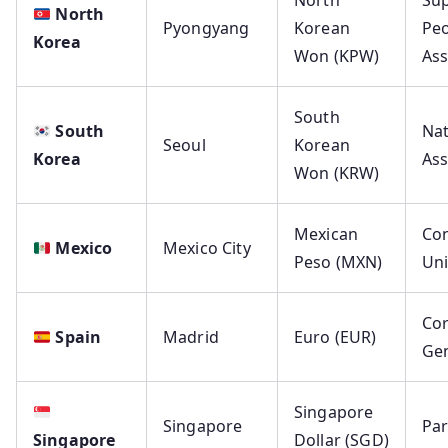
North
Pyongyang
Korean
Peo
Korea
Won (KPW)
As
South
South
Nat
Seoul
Korean
Korea
As
Won (KRW)
Mexican
Con
Mexico
Mexico City
Peso (MXN)
Un
Cor
Spain
Madrid
Euro (EUR)
Ge
Singapore
Singapore
Par
Singapore
Dollar (SGD)