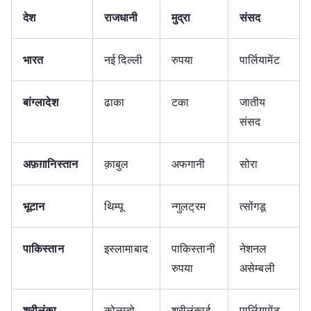
देश
राजधानी
मुद्रा
संसद
भारत
नई दिल्ली
रुपया
पार्लियामेंट
बांग्लादेश
ढाका
टका
जातीय
संसद
अफ़ग़ानिस्तान
क़ाबुल
अफगानी
सोरा
भूटान
थिम्पू
न्गुलट्रम
त्सोंगडू
पाकिस्तान
इस्लामाबाद
पाकिस्तानी
नेशनल
रुपया
असेम्बली
श्रीलंका
कोलम्बो
श्रीलंकाई
पार्लियामेंट