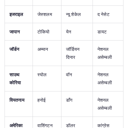
इजराइल
जेरुशलम
न्यू शेकेल
द नेसेट
जापान
टोकियो
येन
डायट
जॉर्डन
अम्मान
जॉर्डियन
नेशनल
दिनार
असेम्बली
साउथ
स्योल
वॉन
नेशनल
कोरिया
असेम्बली
वियतनाम
हनोई
डाँग
नेशनल
असेम्बली
अमेरिका
वाशिंगटन
डॉलर
कांग्रेस