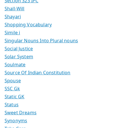
Section 323 IPC
Shall-Will
Shayari
Shopping Vocabulary
Simile i
Singular Nouns Into Plural nouns
Social Justice
Solar System
Soulmate
Source Of Indian Constitution
Spouse
SSC Gk
Static GK
Status
Sweet Dreams
Synonyms