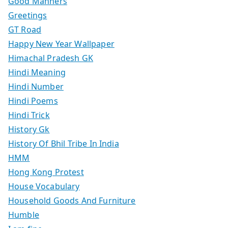
Good Manners
Greetings
GT Road
Happy New Year Wallpaper
Himachal Pradesh GK
Hindi Meaning
Hindi Number
Hindi Poems
Hindi Trick
History Gk
History Of Bhil Tribe In India
HMM
Hong Kong Protest
House Vocabulary
Household Goods And Furniture
Humble