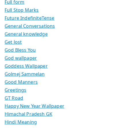
Full form
Full Stop Marks
Future IndefiniteTense
General Conversations
General knowledge
Get lost
God Bless You
God wallpaper
Goddess Wallpaper
Golmej Sammelan
Good Manners
Greetings
GT Road
Happy New Year Wallpaper
Himachal Pradesh GK
Hindi Meaning