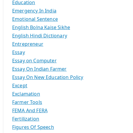
Education
Emergency In India
Emotional Sentence
English Bolna Kaise Sikhe
English Hindi Dictionary
Entrepreneur
Essay
Essay on Computer
Essay On Indian Farmer
Essay On New Education Policy
Except
Exclamation
Farmer Tools
FEMA And FERA
Fertilization
Figures Of Speech