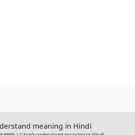
 understand meaning in Hindi
्टेंड मतलब | I don’t understand meaning in Hindi