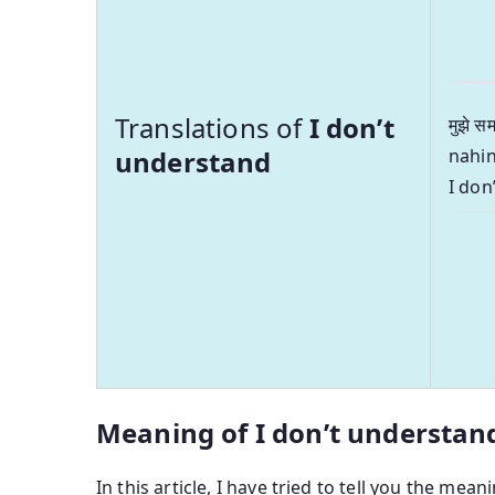
Translations of
I don’t
मुझे 
understand
nahin
I don
Meaning of I don’t understand
In this article, I have tried to tell you the mean