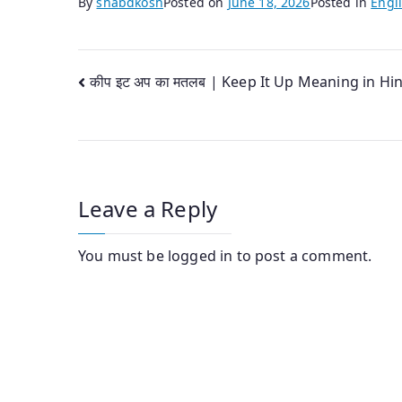
By
shabdkosh
Posted on
June 18, 2026
Posted in
Engli
Post
कीप इट अप का मतलब | Keep It Up Meaning in Hin
navigation
Leave a Reply
You must be
logged in
to post a comment.