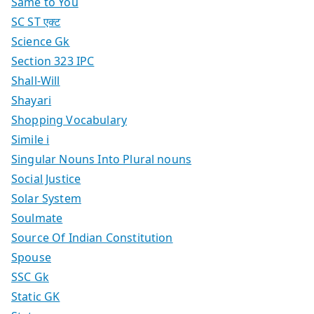
Same to You
SC ST एक्ट
Science Gk
Section 323 IPC
Shall-Will
Shayari
Shopping Vocabulary
Simile i
Singular Nouns Into Plural nouns
Social Justice
Solar System
Soulmate
Source Of Indian Constitution
Spouse
SSC Gk
Static GK