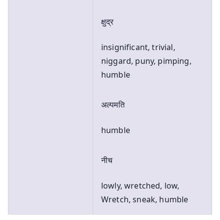
क्षुद्र
insignificant, trivial,
niggard, puny, pimping,
humble
अल्पमति
humble
नीच
lowly, wretched, low,
Wretch, sneak, humble