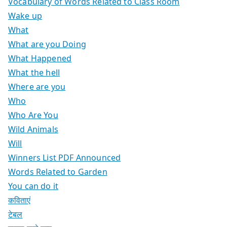
Vocabulary of Words Related to Class Room
Wake up
What
What are you Doing
What Happened
What the hell
Where are you
Who
Who Are You
Wild Animals
Will
Winners List PDF Announced
Words Related to Garden
You can do it
कविताएं
टेबल